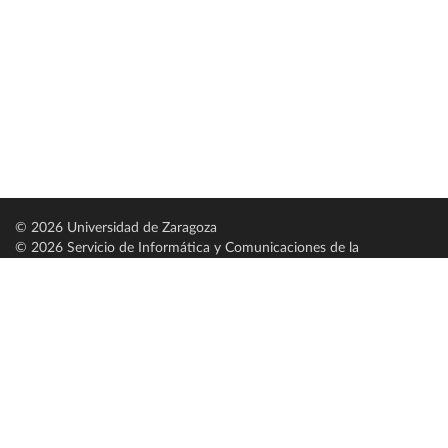
© 2026 Universidad de Zaragoza
© 2026 Servicio de Informática y Comunicaciones de la
Universidad de Zaragoza (
SICUZ
)
Universidad de Zaragoza
C/ Pedro Cerbuna, 12
ES-50009 Zaragoza
España / Spain
Tel: +34 976761000
ciu@unizar.es
Q-5018001-G