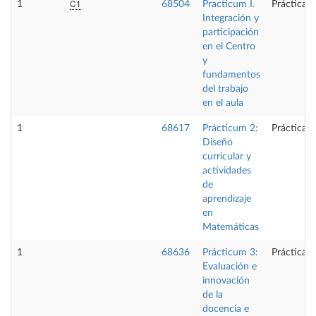
C1
1
68504
Practicum I.
Prácticas 
Integración y
participación
en el Centro
y
fundamentos
del trabajo
en el aula
1
68617
Prácticum 2:
Prácticas 
Diseño
curricular y
actividades
de
aprendizaje
en
Matemáticas
1
68636
Prácticum 3:
Prácticas 
Evaluación e
innovación
de la
docencia e