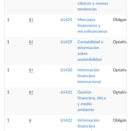
clásicos y nuevas
tendencias
S1
1
61425
Mercados
Obligatori
financieros y
microfinancieros
S1
1
61429
Contabilidad e
Optativa
información
sobre
sostenibilidad
S1
1
61430
Información
Optativa
financiera
internacional
S1
1
61431
Gestión
Optativa
financiera, ética
y medio
ambiente
A
1
61422
Información
Obligatori
financiera