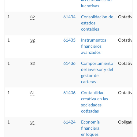
las entidades no
lucrativas
S2
1
61434
Consolidación de
Optativa
estados
contables
S2
1
61435
Instrumentos
Optativa
financieros
avanzados
S2
1
61436
Comportamiento
Optativa
del inversor y del
gestor de
carteras
S1
1
61406
Contabilidad
Optativa
creativa en las
sociedades
cotizadas
S1
1
61424
Economía
Obligatori
financiera:
enfoques