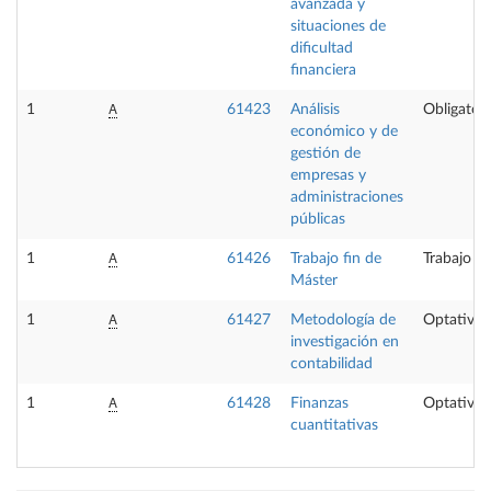
avanzada y
situaciones de
dificultad
financiera
A
1
61423
Análisis
Obligatori
económico y de
gestión de
empresas y
administraciones
públicas
A
1
61426
Trabajo fin de
Trabajo fi
Máster
A
1
61427
Metodología de
Optativa
investigación en
contabilidad
A
1
61428
Finanzas
Optativa
cuantitativas