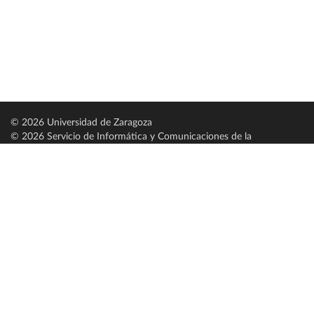
© 2026 Universidad de Zaragoza
© 2026 Servicio de Informática y Comunicaciones de la
Universidad de Zaragoza (
SICUZ
)
Universidad de Zaragoza
C/ Pedro Cerbuna, 12
ES-50009 Zaragoza
España / Spain
Tel: +34 976761000
ciu@unizar.es
Q-5018001-G
Servido por nodo: estudios