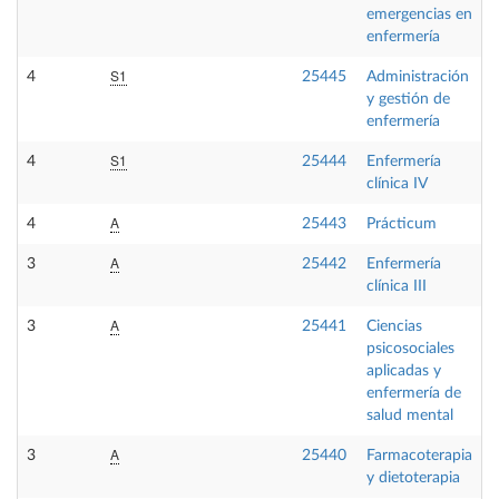
emergencias en
enfermería
S1
4
25445
Administración
O
y gestión de
enfermería
S1
4
25444
Enfermería
O
clínica IV
A
4
25443
Prácticum
P
A
3
25442
Enfermería
O
clínica III
A
3
25441
Ciencias
O
psicosociales
aplicadas y
enfermería de
salud mental
A
3
25440
Farmacoterapia
O
y dietoterapia