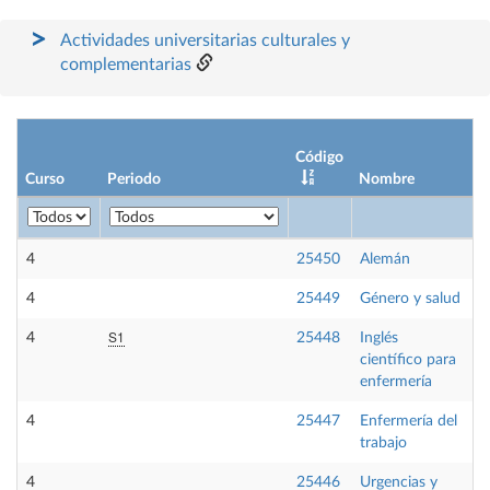
Actividades universitarias culturales y
complementarias
Código
Curso
Periodo
Nombre
C
4
25450
Alemán
O
4
25449
Género y salud
O
S1
4
25448
Inglés
O
científico para
enfermería
4
25447
Enfermería del
O
trabajo
4
25446
Urgencias y
O