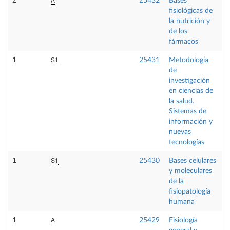
2
25432
Bases
F
fisiológicas de
la nutrición y
de los
fármacos
S1
1
25431
Metodología
F
de
investigación
en ciencias de
la salud.
Sistemas de
información y
nuevas
tecnologías
S1
1
25430
Bases celulares
F
y moleculares
de la
fisiopatología
humana
A
1
25429
Fisiología
F