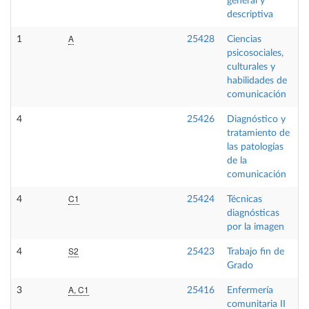
general y
descriptiva
A
1
25428
Ciencias
F
psicosociales,
culturales y
habilidades de
comunicación
4
25426
Diagnóstico y
O
tratamiento de
las patologías
de la
comunicación
C1
4
25424
Técnicas
O
diagnósticas
por la imagen
S2
4
25423
Trabajo fin de
T
Grado
A, C1
3
25416
Enfermería
O
comunitaria II