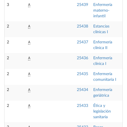
A
3
25439
Enfermería
O
materno-
infantil
A
2
25438
Estancias
P
clínicas I
A
2
25437
Enfermería
O
clínica II
A
2
25436
Enfermería
O
clínica I
A
2
25435
Enfermería
O
comunitaria I
A
2
25434
Enfermería
O
geriátrica
A
2
25433
Ética y
F
legislación
sanitaria
A