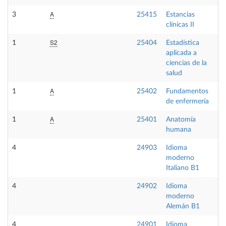
A
3
25415
Estancias
P
clínicas II
S2
1
25404
Estadística
F
aplicada a
ciencias de la
salud
A
1
25402
Fundamentos
O
de enfermería
A
1
25401
Anatomía
F
humana
4
24903
Idioma
O
moderno
Italiano B1
4
24902
Idioma
O
moderno
Alemán B1
4
24901
Idioma
O