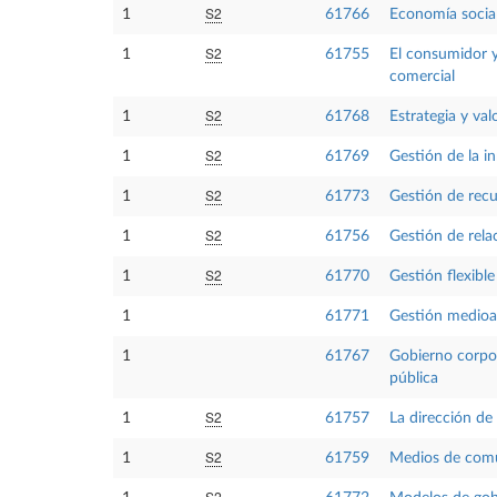
S2
1
61766
Economía socia
S2
1
61755
El consumidor y
comercial
S2
1
61768
Estrategia y val
S2
1
61769
Gestión de la i
S2
1
61773
Gestión de recu
S2
1
61756
Gestión de relac
S2
1
61770
Gestión flexible
1
61771
Gestión medioa
1
61767
Gobierno corpor
pública
S2
1
61757
La dirección de
S2
1
61759
Medios de comu
S2