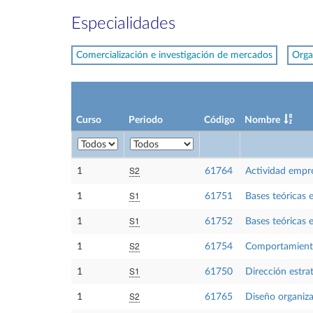
Especialidades
Comercialización e investigación de mercados
Orga
Curso
Periodo
Código
Nombre
S2
1
61764
Actividad empre
S1
1
61751
Bases teóricas 
S1
1
61752
Bases teóricas 
S2
1
61754
Comportamient
S1
1
61750
Dirección estra
S2
1
61765
Diseño organiza