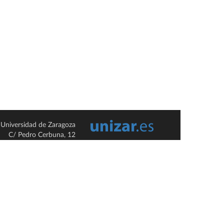
Universidad de Zaragoza
C/ Pedro Cerbuna, 12
ES-50009 Zaragoza
España / Spain
Tel: +34 976761000
ciu@unizar.es
Q-5018001-G