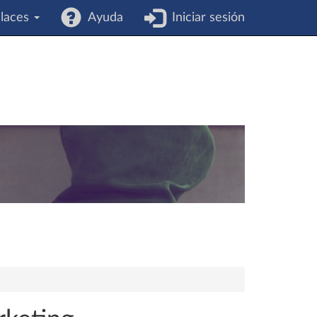
laces
Ayuda
Iniciar sesión