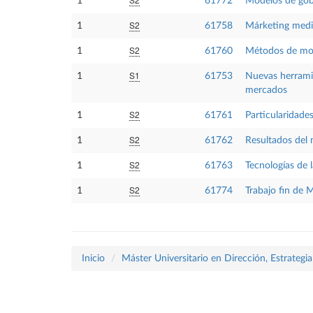
1
61772
Modelos de gobi
S2
1
61758
Márketing medi
S2
1
61760
Métodos de mod
S1
1
61753
Nuevas herramie
mercados
S2
1
61761
Particularidade
S2
1
61762
Resultados del 
S2
1
61763
Tecnologías de 
S2
1
61774
Trabajo fin de 
Inicio
Máster Universitario en Dirección, Estrategi