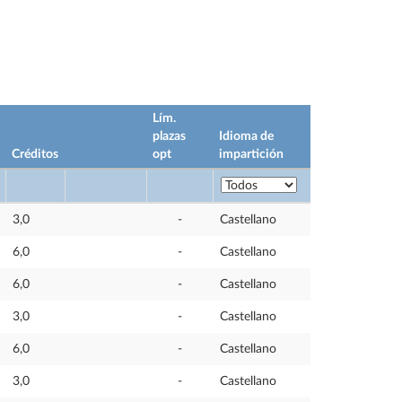
Lím.
plazas
Idioma de
Créditos
opt
impartición
3,0
-
Castellano
6,0
-
Castellano
6,0
-
Castellano
3,0
-
Castellano
6,0
-
Castellano
3,0
-
Castellano