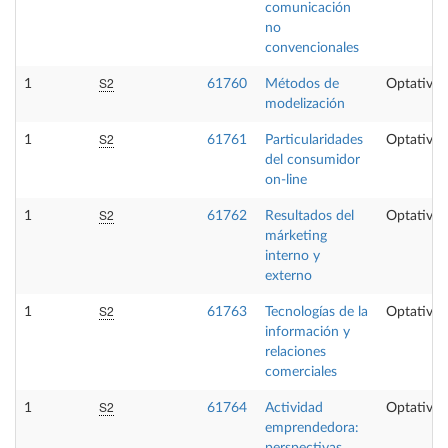
comunicación
no
convencionales
S2
1
61760
Métodos de
Optativa
modelización
S2
1
61761
Particularidades
Optativa
del consumidor
on-line
S2
1
61762
Resultados del
Optativa
márketing
interno y
externo
S2
1
61763
Tecnologías de la
Optativa
información y
relaciones
comerciales
S2
1
61764
Actividad
Optativa
emprendedora:
perspectivas