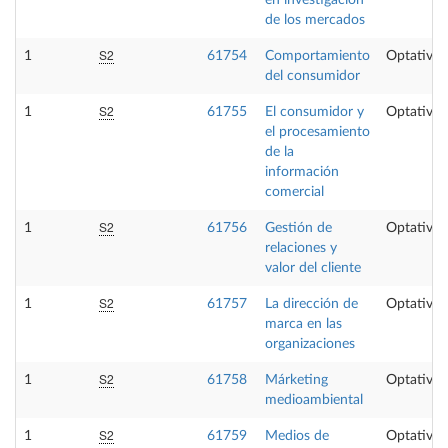
de los mercados
S2
1
61754
Comportamiento
Optativa
del consumidor
S2
1
61755
El consumidor y
Optativa
el procesamiento
de la
información
comercial
S2
1
61756
Gestión de
Optativa
relaciones y
valor del cliente
S2
1
61757
La dirección de
Optativa
marca en las
organizaciones
S2
1
61758
Márketing
Optativa
medioambiental
S2
1
61759
Medios de
Optativa