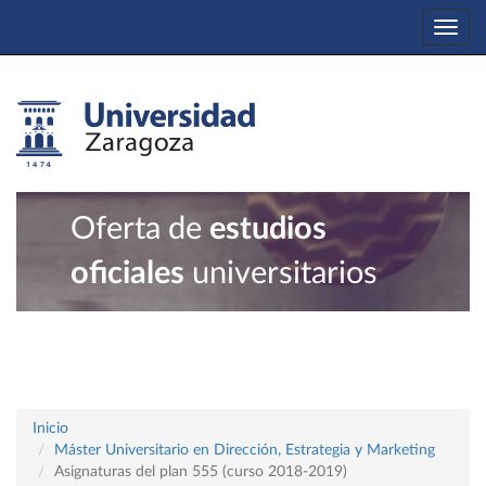
Togg
navi
Oferta de
estudios
oficiales
universitarios
Inicio
Máster Universitario en Dirección, Estrategia y Marketing
Asignaturas del plan 555 (curso 2018-2019)