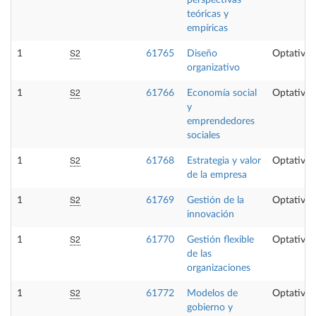
teóricas y
empíricas
S2
1
61765
Diseño
Optativa
organizativo
S2
1
61766
Economía social
Optativa
y
emprendedores
sociales
S2
1
61768
Estrategia y valor
Optativa
de la empresa
S2
1
61769
Gestión de la
Optativa
innovación
S2
1
61770
Gestión flexible
Optativa
de las
organizaciones
S2
1
61772
Modelos de
Optativa
gobierno y