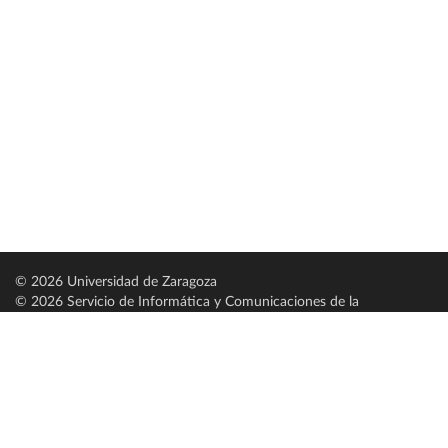
© 2026 Universidad de Zaragoza
© 2026 Servicio de Informática y Comunicaciones de la
Universidad de Zaragoza (
SICUZ
)
Universidad de Zaragoza
C/ Pedro Cerbuna, 12
ES-50009 Zaragoza
España / Spain
Tel: +34 976761000
ciu@unizar.es