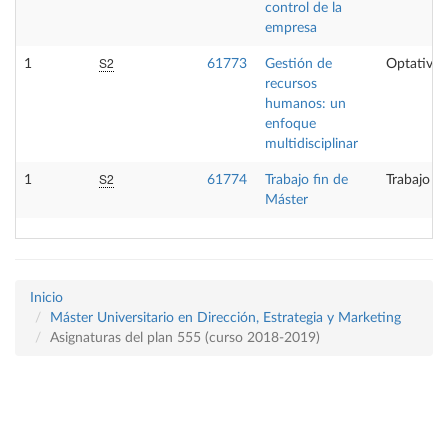
control de la
empresa
S2
1
61773
Gestión de
Optativa
recursos
humanos: un
enfoque
multidisciplinar
S2
1
61774
Trabajo fin de
Trabajo fi
Máster
Inicio
Máster Universitario en Dirección, Estrategia y Marketing
Asignaturas del plan 555 (curso 2018-2019)