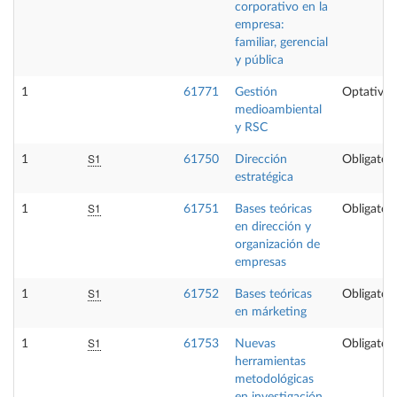
corporativo en la
empresa:
familiar, gerencial
y pública
1
61771
Gestión
Optativa
medioambiental
y RSC
S1
1
61750
Dirección
Obligatori
estratégica
S1
1
61751
Bases teóricas
Obligatori
en dirección y
organización de
empresas
S1
1
61752
Bases teóricas
Obligatori
en márketing
S1
1
61753
Nuevas
Obligatori
herramientas
metodológicas
en investigación