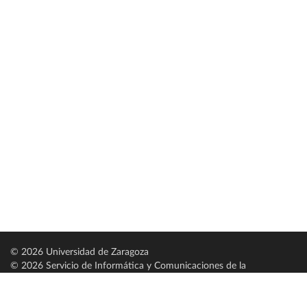
© 2026 Universidad de Zaragoza
© 2026 Servicio de Informática y Comunicaciones de la
Universidad de Zaragoza (
SICUZ
)
Universidad de Zaragoza