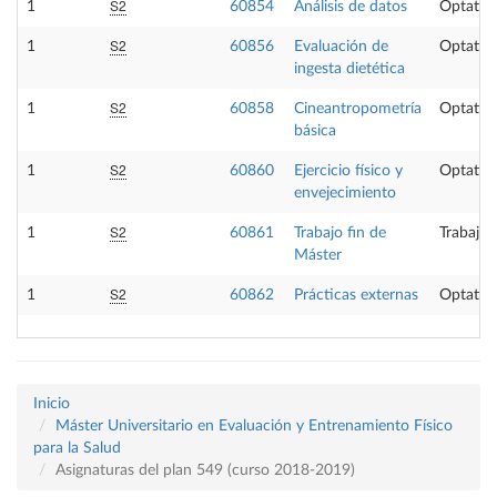
S2
1
60854
Análisis de datos
Optativ
S2
1
60856
Evaluación de
Optativ
ingesta dietética
S2
1
60858
Cineantropometría
Optativ
básica
S2
1
60860
Ejercicio físico y
Optativ
envejecimiento
S2
1
60861
Trabajo fin de
Trabajo 
Máster
S2
1
60862
Prácticas externas
Optativ
Inicio
Máster Universitario en Evaluación y Entrenamiento Físico
para la Salud
Asignaturas del plan 549 (curso 2018-2019)