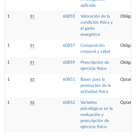
aplicada
S1
1
60855
Valoración de la
Obligato
condición física y
el gasto
energético
S1
1
60857
Composición
Obligato
corporal y salud
S1
1
60859
Prescripción de
Obligato
ejercicio físico
S2
1
60851
Bases para la
Optativ
promoción de la
actividad física
S2
1
60852
Variables
Optativ
psicológicas en la
evaluación y
prescripción de
ejercicio físico