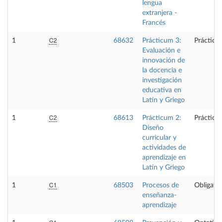
lengua
extranjera -
Francés
C2
1
68632
Prácticum 3:
Prácticas
Evaluación e
innovación de
la docencia e
investigación
educativa en
Latín y Griego
C2
1
68613
Prácticum 2:
Prácticas
Diseño
curricular y
actividades de
aprendizaje en
Latín y Griego
C1
1
68503
Procesos de
Obligator
enseñanza-
aprendizaje