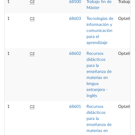
C2
1
68500
Trabajo fin de
Trabajo f
Máster
C2
1
68603
Tecnologías de
Optativa
información y
comunicación
para el
aprendizaje
C2
1
68602
Recursos
Optativa
didácticos
para la
enseñanza de
materias en
lengua
extranjera -
Inglés
C2
1
68601
Recursos
Optativa
didácticos
para la
enseñanza de
materias en