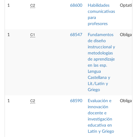
C2
1
68600
Habilidades
Optativa
comunicativas
para
profesores
C1
1
68547
Fundamentos
Obligator
de diseño
instruccional y
metodologías
de aprendizaje
en las esp.
Lengua
Castellana y
Lit./Latín y
Griego
C2
1
68590
Evaluación e
Obligator
innovación
docente e
investigación
educativa en
Latín y Griego