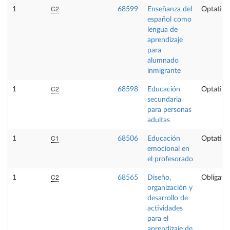
C2
1
68599
Enseñanza del
Optativa
español como
lengua de
aprendizaje
para
alumnado
inmigrante
C2
1
68598
Educación
Optativa
secundaria
para personas
adultas
C1
1
68506
Educación
Optativa
emocional en
el profesorado
C2
1
68565
Diseño,
Obligator
organización y
desarrollo de
actividades
para el
aprendizaje de