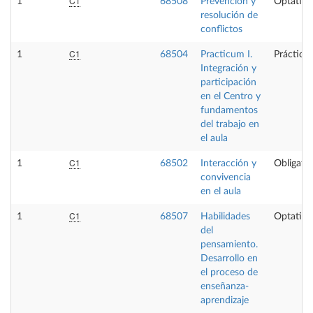
C1
1
68508
Prevención y
Optativa
resolución de
conflictos
C1
1
68504
Practicum I.
Prácticas
Integración y
participación
en el Centro y
fundamentos
del trabajo en
el aula
C1
1
68502
Interacción y
Obligator
convivencia
en el aula
C1
1
68507
Habilidades
Optativa
del
pensamiento.
Desarrollo en
el proceso de
enseñanza-
aprendizaje