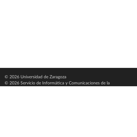
© 2026 Universidad de Zaragoza
© 2026 Servicio de Informática y Comunicaciones de la
Universidad de Zaragoza (
SICUZ
)
Universidad de Zaragoza
C/ Pedro Cerbuna, 12
ES-50009 Zaragoza
España / Spain
Tel: +34 976761000
ciu@unizar.es
Q-5018001-G