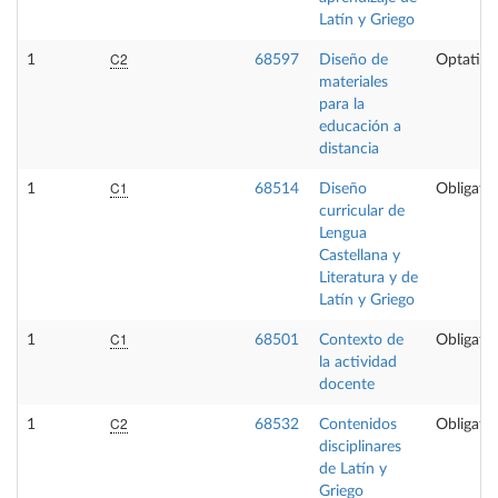
Latín y Griego
C2
1
68597
Diseño de
Optativa
materiales
para la
educación a
distancia
C1
1
68514
Diseño
Obligator
curricular de
Lengua
Castellana y
Literatura y de
Latín y Griego
C1
1
68501
Contexto de
Obligator
la actividad
docente
C2
1
68532
Contenidos
Obligator
disciplinares
de Latín y
Griego