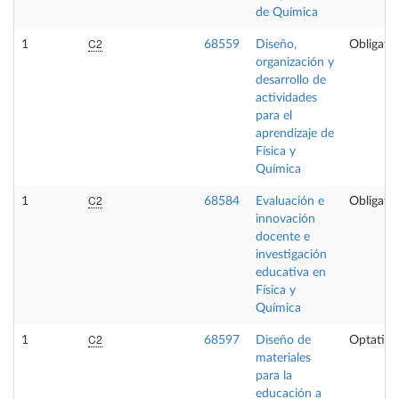
de Química
C2
1
68559
Diseño,
Obligator
organización y
desarrollo de
actividades
para el
aprendizaje de
Física y
Química
C2
1
68584
Evaluación e
Obligator
innovación
docente e
investigación
educativa en
Física y
Química
C2
1
68597
Diseño de
Optativa
materiales
para la
educación a