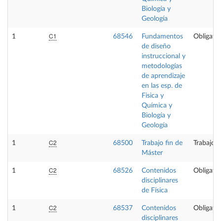
Biología y
Geología
C1
1
68546
Fundamentos
Obligator
de diseño
instruccional y
metodologías
de aprendizaje
en las esp. de
Fisica y
Química y
Biología y
Geología
C2
1
68500
Trabajo fin de
Trabajo f
Máster
C2
1
68526
Contenidos
Obligator
disciplinares
de Física
C2
1
68537
Contenidos
Obligator
disciplinares