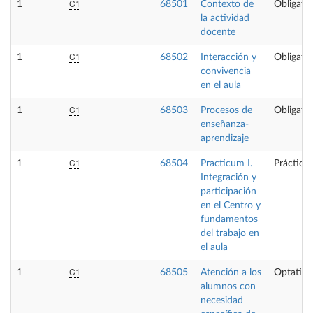
C1
1
68501
Contexto de
Obligator
la actividad
docente
C1
1
68502
Interacción y
Obligator
convivencia
en el aula
C1
1
68503
Procesos de
Obligator
enseñanza-
aprendizaje
C1
1
68504
Practicum I.
Prácticas
Integración y
participación
en el Centro y
fundamentos
del trabajo en
el aula
C1
1
68505
Atención a los
Optativa
alumnos con
necesidad