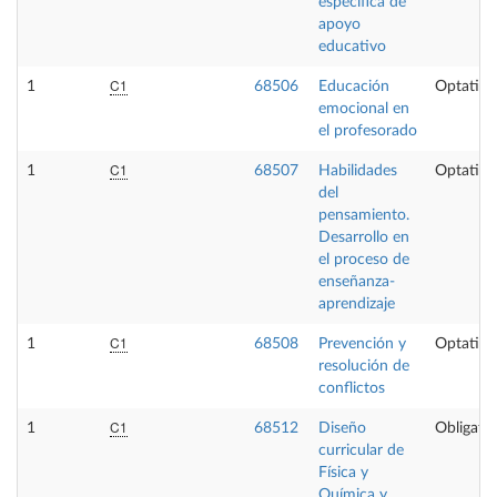
específica de
apoyo
educativo
C1
1
68506
Educación
Optativa
emocional en
el profesorado
C1
1
68507
Habilidades
Optativa
del
pensamiento.
Desarrollo en
el proceso de
enseñanza-
aprendizaje
C1
1
68508
Prevención y
Optativa
resolución de
conflictos
C1
1
68512
Diseño
Obligator
curricular de
Física y
Química y