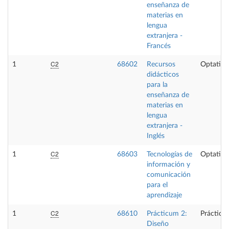
enseñanza de
materias en
lengua
extranjera -
Francés
C2
1
68602
Recursos
Optativa
didácticos
para la
enseñanza de
materias en
lengua
extranjera -
Inglés
C2
1
68603
Tecnologías de
Optativa
información y
comunicación
para el
aprendizaje
C2
1
68610
Prácticum 2:
Prácticas
Diseño