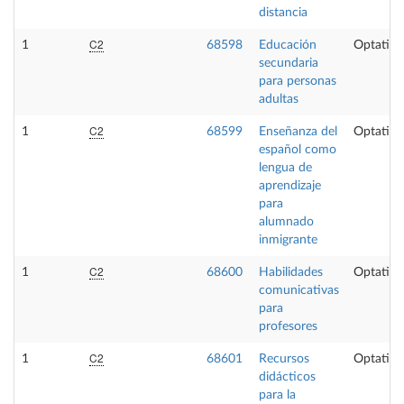
distancia
C2
1
68598
Educación
Optativa
secundaria
para personas
adultas
C2
1
68599
Enseñanza del
Optativa
español como
lengua de
aprendizaje
para
alumnado
inmigrante
C2
1
68600
Habilidades
Optativa
comunicativas
para
profesores
C2
1
68601
Recursos
Optativa
didácticos
para la