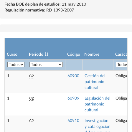
Fecha BOE de plan de estudios
: 21 may 2010
Regulación normativa
: RD 1393/2007
Curso
Periodo
Código
Nombre
Carácter
C2
1
60900
Gestión del
Obligator
patrimonio
cultural
C2
1
60909
Legislación del
Obligator
patrimonio
cultural
C2
1
60910
Investigación
Obligator
y catalogación