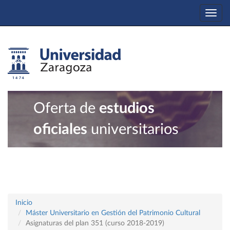
Togg
navi
Oferta de
estudios
oficiales
universitarios
Inicio
Máster Universitario en Gestión del Patrimonio Cultural
Asignaturas del plan 351 (curso 2018-2019)