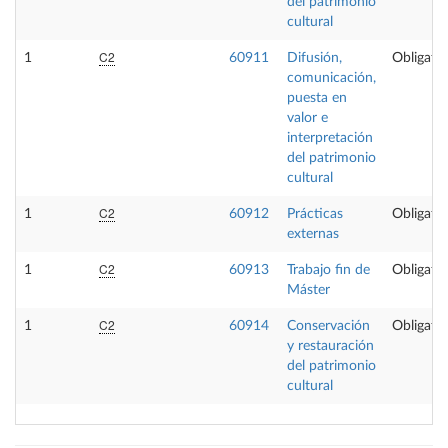
del patrimonio
cultural
C2
1
60911
Difusión,
Obligator
comunicación,
puesta en
valor e
interpretación
del patrimonio
cultural
C2
1
60912
Prácticas
Obligator
externas
C2
1
60913
Trabajo fin de
Obligator
Máster
C2
1
60914
Conservación
Obligator
y restauración
del patrimonio
cultural