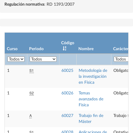
Regulación normativa
: RD 1393/2007
Código
Curso
Periodo
Nombre
Carácter
S1
1
60025
Metodología de
Obligatori
la investigación
en Física
S2
1
60026
Temas
Obligatori
avanzados de
Física
A
1
60027
Trabajo fin de
Trabajo fi
Máster
S1
1
60028
Aplicaciones de
Optativa