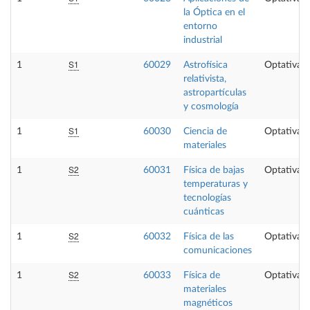
la Óptica en el
entorno
industrial
S1
1
60029
Astrofísica
Optativa
relativista,
astropartículas
y cosmología
S1
1
60030
Ciencia de
Optativa
materiales
S2
1
60031
Física de bajas
Optativa
temperaturas y
tecnologías
cuánticas
S2
1
60032
Física de las
Optativa
comunicaciones
S2
1
60033
Física de
Optativa
materiales
magnéticos