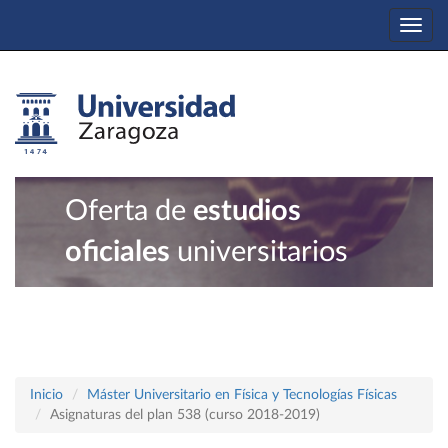
Togg
navi
Oferta de
estudios
oficiales
universitarios
Inicio
Máster Universitario en Física y Tecnologías Físicas
Asignaturas del plan 538 (curso 2018-2019)