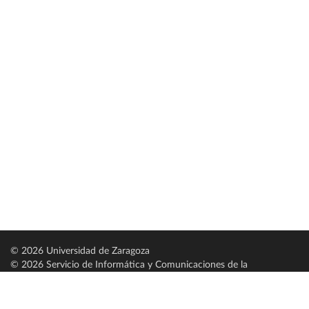
© 2026 Universidad de Zaragoza
© 2026 Servicio de Informática y Comunicaciones de la
Universidad de Zaragoza (
SICUZ
)
Universidad de Zaragoza
C/ Pedro Cerbuna, 12