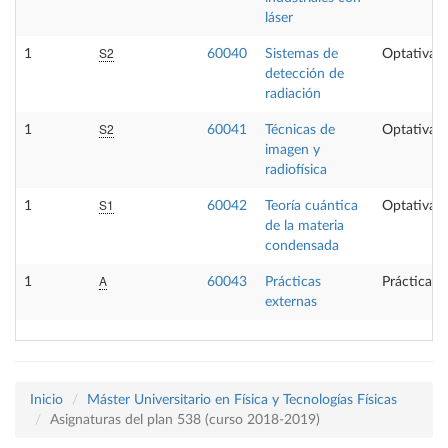
láser
S2
1
60040
Sistemas de
Optativa
detección de
radiación
S2
1
60041
Técnicas de
Optativa
imagen y
radiofísica
S1
1
60042
Teoría cuántica
Optativa
de la materia
condensada
A
1
60043
Prácticas
Prácticas 
externas
Inicio
Máster Universitario en Física y Tecnologías Físicas
Asignaturas del plan 538 (curso 2018-2019)