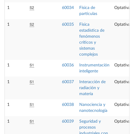
S2
1
60034
Física de
Optativa
partículas
S2
1
60035
Física
Optativa
estadística de
fenómenos
críticos y
sistemas
complejos
S1
1
60036
Instrumentación
Optativa
inteligente
S1
1
60037
Interacción de
Optativa
radiación y
materia
S1
1
60038
Nanociencia y
Optativa
nanotecnología
S1
1
60039
Seguridad y
Optativa
procesos
industriales con