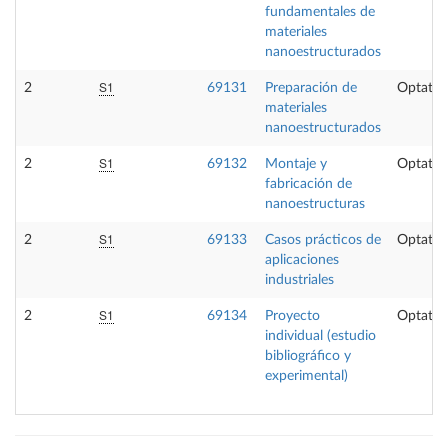
fundamentales de
materiales
nanoestructurados
S1
2
69131
Preparación de
Optativ
materiales
nanoestructurados
S1
2
69132
Montaje y
Optativ
fabricación de
nanoestructuras
S1
2
69133
Casos prácticos de
Optativ
aplicaciones
industriales
S1
2
69134
Proyecto
Optativ
individual (estudio
bibliográfico y
experimental)