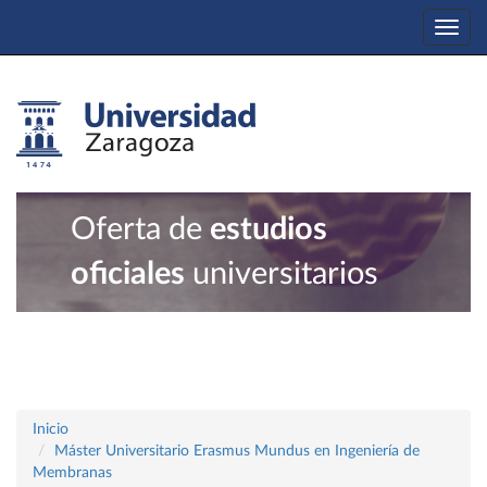
Togg
navi
Oferta de
estudios
oficiales
universitarios
Inicio
Máster Universitario Erasmus Mundus en Ingeniería de
Membranas