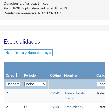
Duración
: 2 años académicos
Fecha BOE de plan de estudios
: 6 dic 2012
Regulación normativa
: RD 1393/2007
Especialidades
Nanociencia y Nanotecnología
Curso
Periodo
Código
Nombre
Carácter
2
69143
Trabajo fin de
Trabajo 
máster
S1
2
69130
Propiedades
Optativ