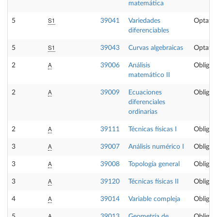
matemática
S1
5
39041
Variedades
Optativ
diferenciables
S1
5
39043
Curvas algebraicas
Optativ
A
2
39006
Análisis
Obligat
matemático II
A
2
39009
Ecuaciones
Obligat
diferenciales
ordinarias
A
2
39111
Técnicas físicas I
Obligat
A
3
39007
Análisis numérico I
Obligat
A
3
39008
Topología general
Obligat
A
3
39120
Técnicas físicas II
Obligat
A
4
39014
Variable compleja
Obligat
A
5
39013
Geometría de
Obligat