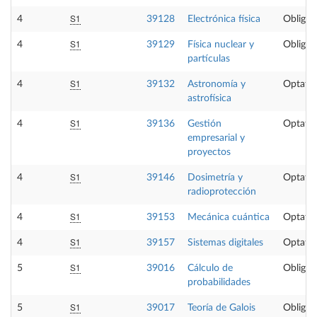
S1
4
39128
Electrónica física
Obligat
S1
4
39129
Física nuclear y
Obligat
partículas
S1
4
39132
Astronomía y
Optativ
astrofísica
S1
4
39136
Gestión
Optativ
empresarial y
proyectos
S1
4
39146
Dosimetría y
Optativ
radioprotección
S1
4
39153
Mecánica cuántica
Optativ
S1
4
39157
Sistemas digitales
Optativ
S1
5
39016
Cálculo de
Obligat
probabilidades
S1
5
39017
Teoría de Galois
Obligat