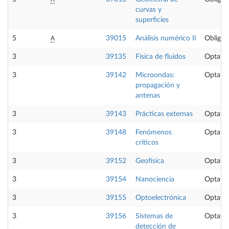
curvas y
superficies
A
5
39015
Análisis numérico II
Obligat
3
39135
Física de fluidos
Optativ
3
39142
Microondas:
Optativ
propagación y
antenas
3
39143
Prácticas externas
Optativ
3
39148
Fenómenos
Optativ
críticos
3
39152
Geofísica
Optativ
3
39154
Nanociencia
Optativ
3
39155
Optoelectrónica
Optativ
3
39156
Sistemas de
Optativ
detección de