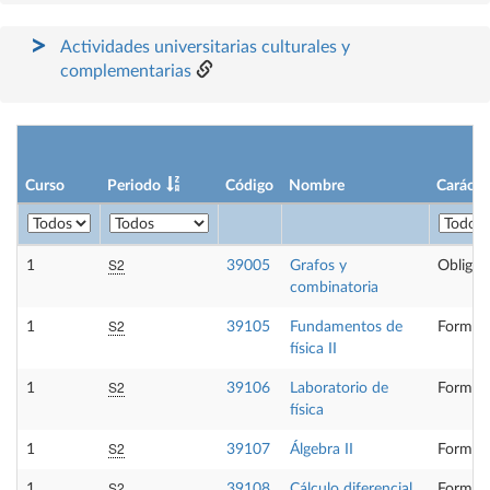
Actividades universitarias culturales y
complementarias
Curso
Periodo
Código
Nombre
Carácte
S2
1
39005
Grafos y
Obligat
combinatoria
S2
1
39105
Fundamentos de
Formaci
física II
S2
1
39106
Laboratorio de
Formaci
física
S2
1
39107
Álgebra II
Formaci
S2
1
39108
Cálculo diferencial
Formaci