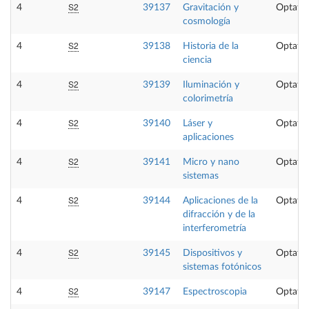
S2
4
39137
Gravitación y
Optativ
cosmología
S2
4
39138
Historia de la
Optativ
ciencia
S2
4
39139
Iluminación y
Optativ
colorimetría
S2
4
39140
Láser y
Optativ
aplicaciones
S2
4
39141
Micro y nano
Optativ
sistemas
S2
4
39144
Aplicaciones de la
Optativ
difracción y de la
interferometría
S2
4
39145
Dispositivos y
Optativ
sistemas fotónicos
S2
4
39147
Espectroscopia
Optativ