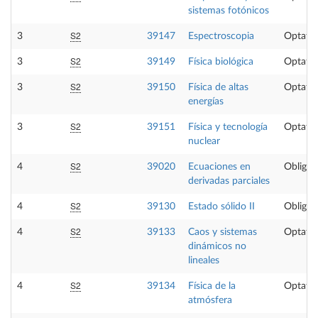
sistemas fotónicos
S2
3
39147
Espectroscopia
Optativ
S2
3
39149
Física biológica
Optativ
S2
3
39150
Física de altas
Optativ
energías
S2
3
39151
Física y tecnología
Optativ
nuclear
S2
4
39020
Ecuaciones en
Obligat
derivadas parciales
S2
4
39130
Estado sólido II
Obligat
S2
4
39133
Caos y sistemas
Optativ
dinámicos no
lineales
S2
4
39134
Física de la
Optativ
atmósfera