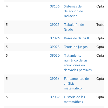
4
39156
Sistemas de
Optativ
detección de
radiación
5
39023
Trabajo fin de
Trabajo
Grado
5
39026
Bases de datos II
Optativ
5
39028
Teoría de juegos
Optativ
5
39030
Tratamiento
Optativ
numérico de las
ecuaciones en
derivadas parciales
5
39036
Fundamentos de
Optativ
análisis
matemático
5
39039
Historia de las
Optativ
matemáticas