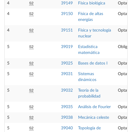
S2
4
39149
Física biológica
Optativ
S2
4
39150
Física de altas
Optativ
energías
S2
4
39151
Física y tecnología
Optativ
nuclear
S2
5
39019
Estadística
Obligat
matemática
S2
5
39025
Bases de datos I
Optativ
S2
5
39031
Sistemas
Optativ
dinámicos
S2
5
39032
Teoría de la
Optativ
probabilidad
S2
5
39035
Análisis de Fourier
Optativ
S2
5
39038
Mecánica celeste
Optativ
S2
5
39040
Topología de
Optativ