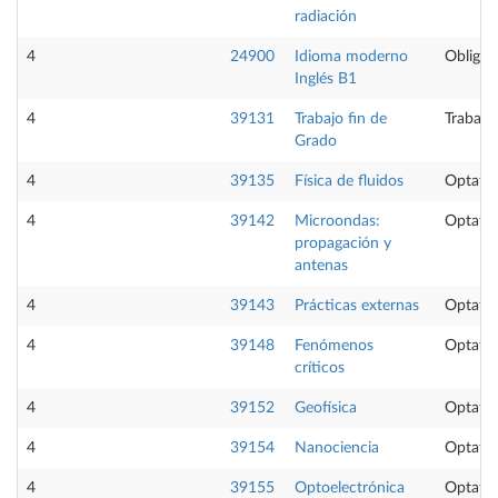
radiación
4
24900
Idioma moderno
Obligat
Inglés B1
4
39131
Trabajo fin de
Trabajo
Grado
4
39135
Física de fluidos
Optativ
4
39142
Microondas:
Optativ
propagación y
antenas
4
39143
Prácticas externas
Optativ
4
39148
Fenómenos
Optativ
críticos
4
39152
Geofísica
Optativ
4
39154
Nanociencia
Optativ
4
39155
Optoelectrónica
Optativ