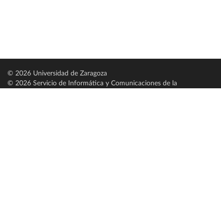
© 2026 Universidad de Zaragoza
© 2026 Servicio de Informática y Comunicaciones de la
Universidad de Zaragoza (
SICUZ
)
Universidad de Zaragoza
C/ Pedro Cerbuna, 12
ES-50009 Zaragoza
España / Spain
Tel: +34 976761000
ciu@unizar.es
Q-5018001-G
Servido por nodo: estudios