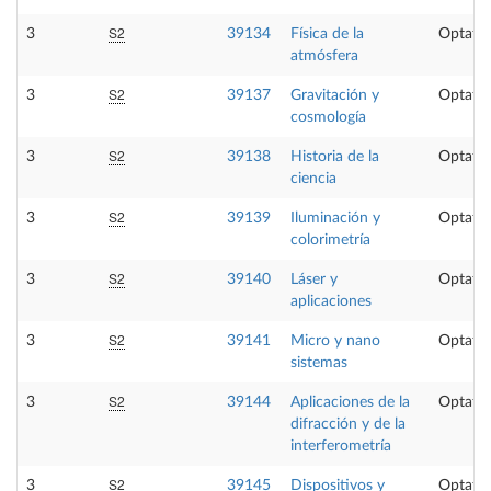
S2
3
39134
Física de la
Optativ
atmósfera
S2
3
39137
Gravitación y
Optativ
cosmología
S2
3
39138
Historia de la
Optativ
ciencia
S2
3
39139
Iluminación y
Optativ
colorimetría
S2
3
39140
Láser y
Optativ
aplicaciones
S2
3
39141
Micro y nano
Optativ
sistemas
S2
3
39144
Aplicaciones de la
Optativ
difracción y de la
interferometría
S2
3
39145
Dispositivos y
Optativ