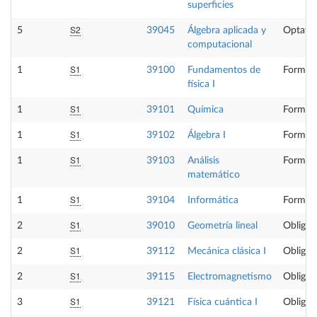
superficies
S2
5
39045
Álgebra aplicada y
Optativ
computacional
S1
1
39100
Fundamentos de
Formaci
física I
S1
1
39101
Química
Formaci
S1
1
39102
Álgebra I
Formaci
S1
1
39103
Análisis
Formaci
matemático
S1
1
39104
Informática
Formaci
S1
2
39010
Geometría lineal
Obligat
S1
2
39112
Mecánica clásica I
Obligat
S1
2
39115
Electromagnetismo
Obligat
S1
3
39121
Física cuántica I
Obligat