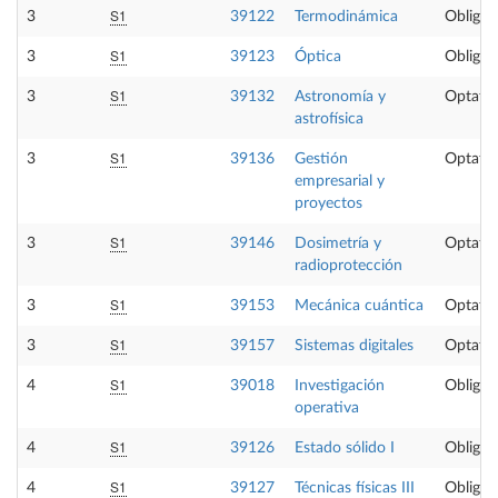
S1
3
39122
Termodinámica
Obligat
S1
3
39123
Óptica
Obligat
S1
3
39132
Astronomía y
Optativ
astrofísica
S1
3
39136
Gestión
Optativ
empresarial y
proyectos
S1
3
39146
Dosimetría y
Optativ
radioprotección
S1
3
39153
Mecánica cuántica
Optativ
S1
3
39157
Sistemas digitales
Optativ
S1
4
39018
Investigación
Obligat
operativa
S1
4
39126
Estado sólido I
Obligat
S1
4
39127
Técnicas físicas III
Obligat