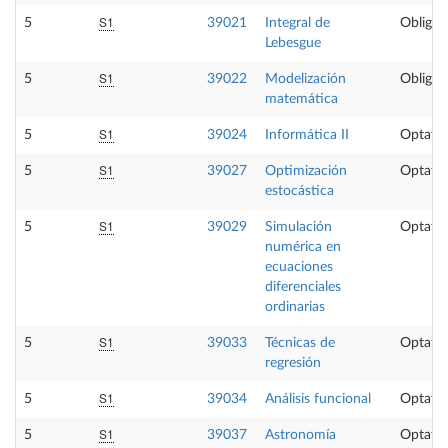
S1
5
39021
Integral de
Obligat
Lebesgue
S1
5
39022
Modelización
Obligat
matemática
S1
5
39024
Informática II
Optativ
S1
5
39027
Optimización
Optativ
estocástica
S1
5
39029
Simulación
Optativ
numérica en
ecuaciones
diferenciales
ordinarias
S1
5
39033
Técnicas de
Optativ
regresión
S1
5
39034
Análisis funcional
Optativ
S1
5
39037
Astronomía
Optativ