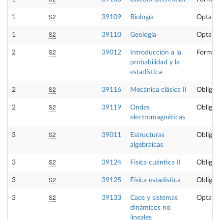
S2
1
39109
Biología
Optativ
S2
1
39110
Geología
Optativ
S2
2
39012
Introducción a la
Formaci
probabilidad y la
estadística
S2
2
39116
Mecánica clásica II
Obligat
S2
2
39119
Ondas
Obligat
electromagnéticas
S2
3
39011
Estructuras
Obligat
algebraicas
S2
3
39124
Física cuántica II
Obligat
S2
3
39125
Física estadística
Obligat
S2
3
39133
Caos y sistemas
Optativ
dinámicos no
lineales