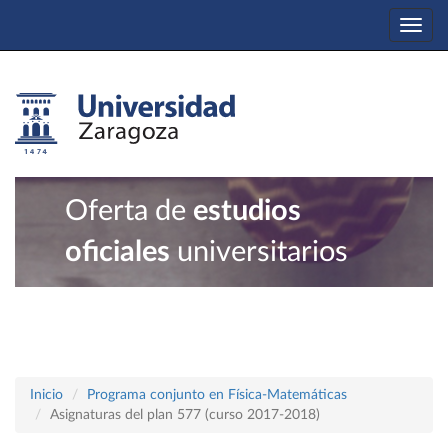
Togg
navi
Oferta de
estudios
oficiales
universitarios
Inicio
Programa conjunto en Física-Matemáticas
Asignaturas del plan 577 (curso 2017-2018)