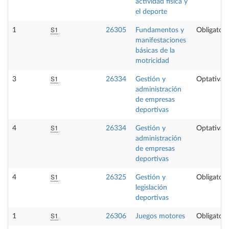
actividad física y
el deporte
S1
1
26305
Fundamentos y
Obligatori
manifestaciones
básicas de la
motricidad
S1
3
26334
Gestión y
Optativa
administración
de empresas
deportivas
S1
4
26334
Gestión y
Optativa
administración
de empresas
deportivas
S1
4
26325
Gestión y
Obligatori
legislación
deportivas
S1
1
26306
Juegos motores
Obligatori