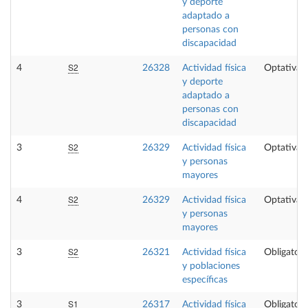
y deporte
adaptado a
personas con
discapacidad
S2
4
26328
Actividad física
Optativa
y deporte
adaptado a
personas con
discapacidad
S2
3
26329
Actividad física
Optativa
y personas
mayores
S2
4
26329
Actividad física
Optativa
y personas
mayores
S2
3
26321
Actividad física
Obligatori
y poblaciones
específicas
S1
3
26317
Actividad física
Obligatori