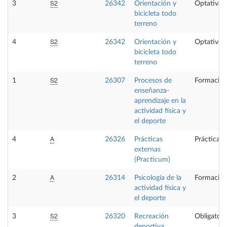
S2
3
26342
Orientación y
Optativa
bicicleta todo
terreno
S2
4
26342
Orientación y
Optativa
bicicleta todo
terreno
S2
1
26307
Procesos de
Formación
enseñanza-
aprendizaje en la
actividad física y
el deporte
A
4
26326
Prácticas
Prácticas 
externas
(Practicum)
A
2
26314
Psicología de la
Formación
actividad física y
el deporte
S2
3
26320
Recreación
Obligatori
deportiva