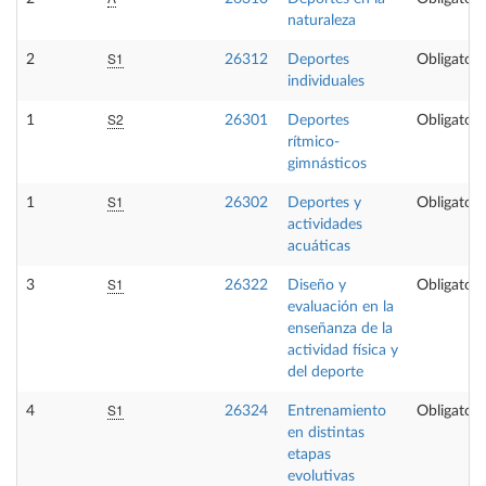
naturaleza
S1
2
26312
Deportes
Obligatori
individuales
S2
1
26301
Deportes
Obligatori
rítmico-
gimnásticos
S1
1
26302
Deportes y
Obligatori
actividades
acuáticas
S1
3
26322
Diseño y
Obligatori
evaluación en la
enseñanza de la
actividad física y
del deporte
S1
4
26324
Entrenamiento
Obligatori
en distintas
etapas
evolutivas