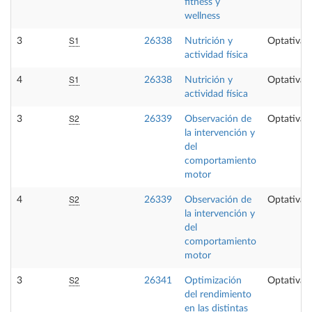
fitness y
wellness
S1
3
26338
Nutrición y
Optativa
actividad física
S1
4
26338
Nutrición y
Optativa
actividad física
S2
3
26339
Observación de
Optativa
la intervención y
del
comportamiento
motor
S2
4
26339
Observación de
Optativa
la intervención y
del
comportamiento
motor
S2
3
26341
Optimización
Optativa
del rendimiento
en las distintas