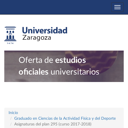
Togg
navi
Oferta de
estudios
oficiales
universitarios
Inicio
Graduado en Ciencias de la Actividad Física y del Deporte
Asignaturas del plan 295 (curso 2017-2018)