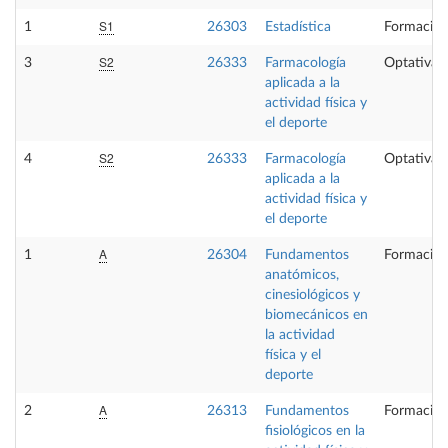
S1
1
26303
Estadística
Formación
S2
3
26333
Farmacología
Optativa
aplicada a la
actividad física y
el deporte
S2
4
26333
Farmacología
Optativa
aplicada a la
actividad física y
el deporte
A
1
26304
Fundamentos
Formación
anatómicos,
cinesiológicos y
biomecánicos en
la actividad
física y el
deporte
A
2
26313
Fundamentos
Formación
fisiológicos en la