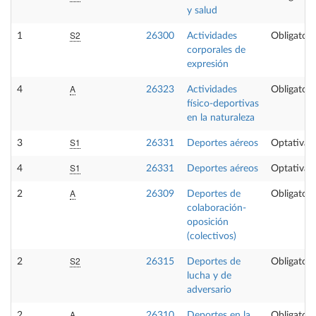
y salud
S2
1
26300
Actividades
Obligatori
corporales de
expresión
A
4
26323
Actividades
Obligatori
físico-deportivas
en la naturaleza
S1
3
26331
Deportes aéreos
Optativa
S1
4
26331
Deportes aéreos
Optativa
A
2
26309
Deportes de
Obligatori
colaboración-
oposición
(colectivos)
S2
2
26315
Deportes de
Obligatori
lucha y de
adversario
A
2
26310
Deportes en la
Obligatori