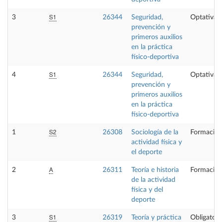
S1
3
26344
Seguridad,
Optativa
prevención y
primeros auxilios
en la práctica
físico-deportiva
S1
4
26344
Seguridad,
Optativa
prevención y
primeros auxilios
en la práctica
físico-deportiva
S2
1
26308
Sociología de la
Formación
actividad física y
el deporte
A
2
26311
Teoría e historia
Formación
de la actividad
física y del
deporte
S1
3
26319
Teoría y práctica
Obligatori