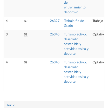
del
entrenamiento
deportivo
S2
4
26327
Trabajo fin de
Trabajo fi
Grado
S2
3
26345
Turismo activo,
Optativa
desarrollo
sostenible y
actividad física y
deporte
S2
4
26345
Turismo activo,
Optativa
desarrollo
sostenible y
actividad física y
deporte
Inicio