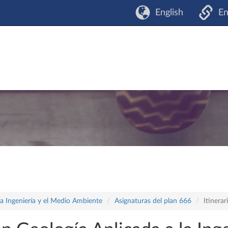
English
En
la Ingeniería y el Medio Ambiente
Asignaturas del plan 666
Itinera