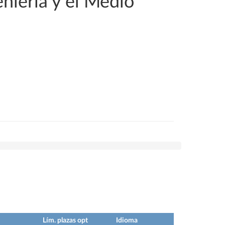
eniería y el Medio
Lím. plazas opt
Idioma