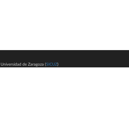
Universidad de Zaragoza (
SICUZ
)
Avi