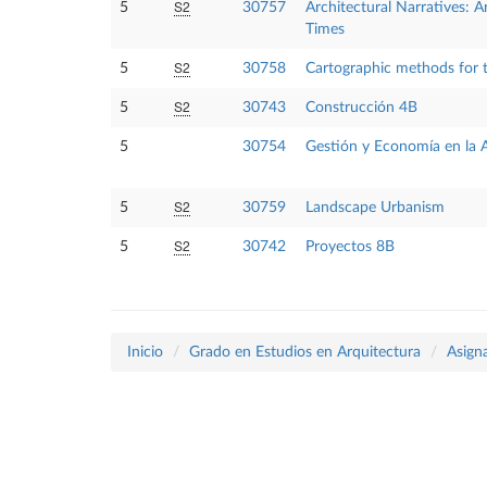
S2
5
30757
Architectural Narratives: 
Times
S2
5
30758
Cartographic methods for th
S2
5
30743
Construcción 4B
5
30754
Gestión y Economía en la 
S2
5
30759
Landscape Urbanism
S2
5
30742
Proyectos 8B
Inicio
Grado en Estudios en Arquitectura
Asign