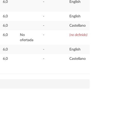
6,0
-
English
6,0
-
English
6,0
-
Castellano
6,0
No
-
(no definido)
ofertada
6,0
-
English
6,0
-
Castellano