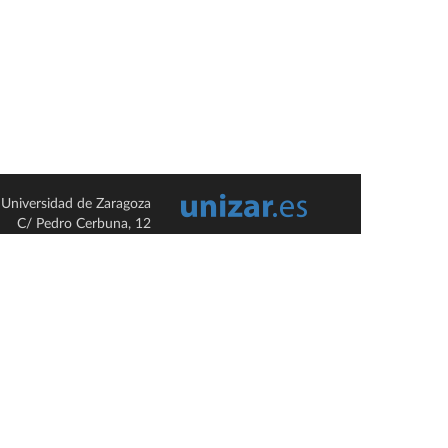
Universidad de Zaragoza
C/ Pedro Cerbuna, 12
ES-50009 Zaragoza
España / Spain
Tel: +34 976761000
ciu@unizar.es
Q-5018001-G
so legal
|
Condiciones generales de uso
|
Política de privacidad