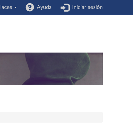
laces
Ayuda
Iniciar sesión