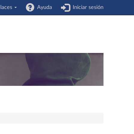
laces
Ayuda
Iniciar sesión