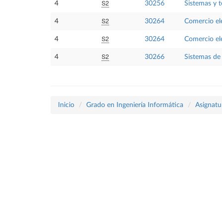
S2
4
30256
Sistemas y 
S2
4
30264
Comercio el
S2
4
30264
Comercio el
S2
4
30266
Sistemas de 
Inicio
Grado en Ingeniería Informática
Asignatu