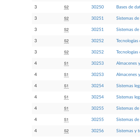
S2
3
30250
Bases de da
S2
3
30251
Sistemas de
S2
3
30251
Sistemas de
S2
3
30252
Tecnologías 
S2
3
30252
Tecnologías 
S1
4
30253
Almacenes y
S1
4
30253
Almacenes y
S1
4
30254
Sistemas le
S1
4
30254
Sistemas le
S1
4
30255
Sistemas de
S1
4
30255
Sistemas de
S2
4
30256
Sistemas y 