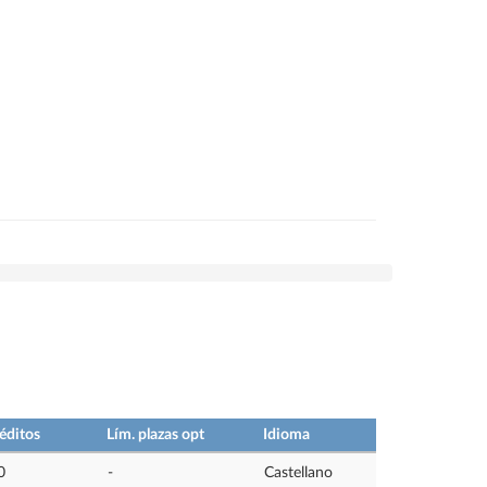
éditos
Lím. plazas opt
Idioma
0
-
Castellano