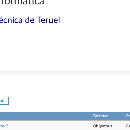
nformática
técnica de Teruel
ción
Carácter
Cr
tos 2
Obligatoria
6,