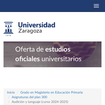
Togg
navi
Oferta de
estudios
oficiales
universitarios
Inicio
Grado en Magisterio en Educación Primaria
Asignaturas del plan 300
Audición y Lenguaje (curso 2024-2025)