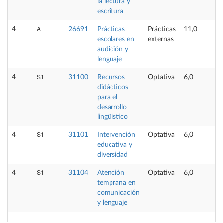
la lectura y
escritura
A
4
26691
Prácticas
Prácticas
11,0
escolares en
externas
audición y
lenguaje
S1
4
31100
Recursos
Optativa
6,0
didácticos
para el
desarrollo
lingüistico
S1
4
31101
Intervención
Optativa
6,0
educativa y
diversidad
S1
4
31104
Atención
Optativa
6,0
temprana en
comunicación
y lenguaje