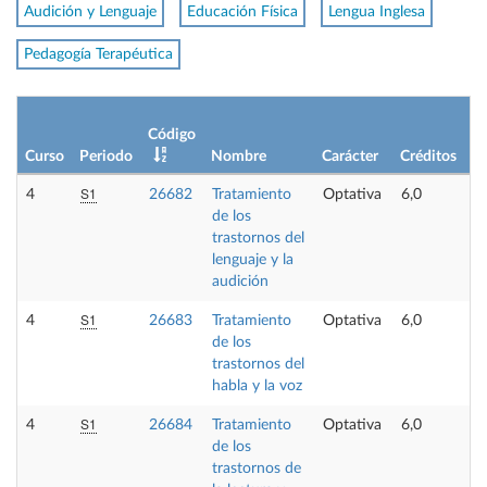
Audición y Lenguaje
Educación Física
Lengua Inglesa
Pedagogía Terapéutica
Código
Curso
Periodo
Nombre
Carácter
Créditos
S1
4
26682
Tratamiento
Optativa
6,0
de los
trastornos del
lenguaje y la
audición
S1
4
26683
Tratamiento
Optativa
6,0
de los
trastornos del
habla y la voz
S1
4
26684
Tratamiento
Optativa
6,0
de los
trastornos de