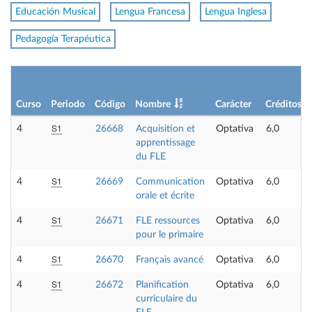
Educación Musical
Lengua Francesa
Lengua Inglesa
Pedagogía Terapéutica
Curso
Periodo
Código
Nombre
Carácter
Créditos
S1
4
26668
Acquisition et
Optativa
6,0
apprentissage
du FLE
S1
4
26669
Communication
Optativa
6,0
orale et écrite
S1
4
26671
FLE ressources
Optativa
6,0
pour le primaire
S1
4
26670
Français avancé
Optativa
6,0
S1
4
26672
Planification
Optativa
6,0
curriculaire du