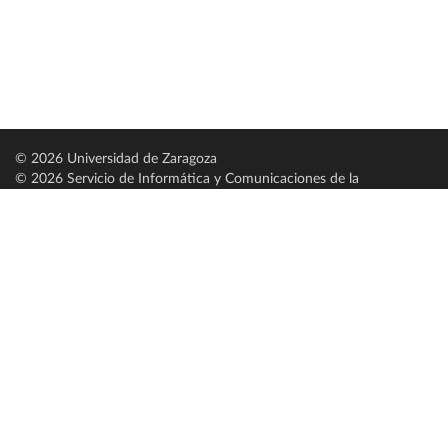
© 2026 Universidad de Zaragoza
© 2026 Servicio de Informática y Comunicaciones de la
Universidad de Zaragoza (
SICUZ
)
Universidad de Zaragoza
C/ Pedro Cerbuna, 12
ES-50009 Zaragoza
España / Spain
Tel: +34 976761000
ciu@unizar.es
Q-5018001-G
Servido por nodo: estudios