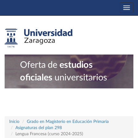
Togg
navi
Oferta de
estudios
oficiales
universitarios
Inicio
Grado en Magisterio en Educación Primaria
Asignaturas del plan 298
Lengua Francesa (curso 2024-2025)