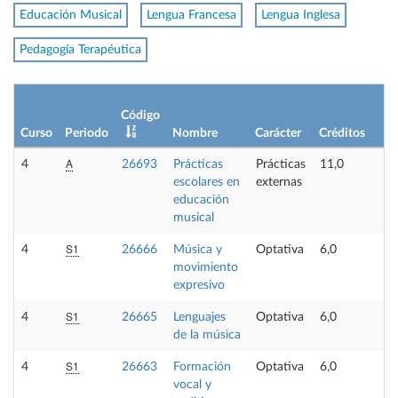
Educación Musical
Lengua Francesa
Lengua Inglesa
Pedagogía Terapéutica
L
Código
p
Curso
Periodo
Nombre
Carácter
Créditos
o
A
4
26693
Prácticas
Prácticas
11,0
-
escolares en
externas
educación
musical
S1
4
26666
Música y
Optativa
6,0
-
movimiento
expresivo
S1
4
26665
Lenguajes
Optativa
6,0
-
de la música
S1
4
26663
Formación
Optativa
6,0
-
vocal y