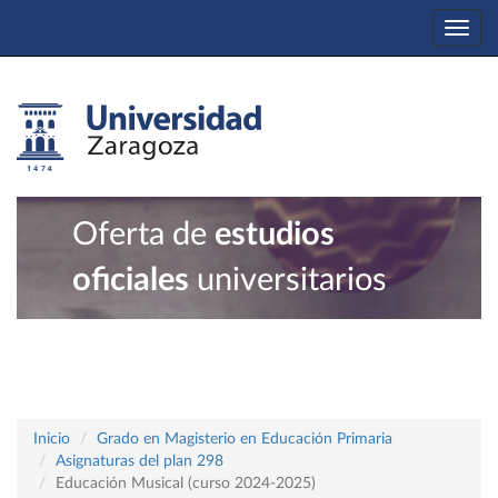
Togg
navi
Oferta de
estudios
oficiales
universitarios
Inicio
Grado en Magisterio en Educación Primaria
Asignaturas del plan 298
Educación Musical (curso 2024-2025)