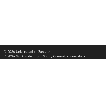
© 2026 Universidad de Zaragoza
© 2026 Servicio de Informática y Comunicaciones de la
Universidad de Zaragoza (
SICUZ
)
Universidad de Zaragoza
C/ Pedro Cerbuna, 12
ES-50009 Zaragoza
España / Spain
Tel: +34 976761000
ciu@unizar.es
Q-5018001-G