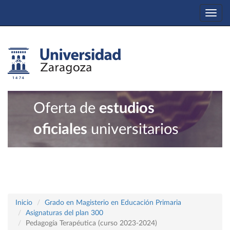
Togg
navi
Oferta de
estudios
oficiales
universitarios
Inicio
Grado en Magisterio en Educación Primaria
Asignaturas del plan 300
Pedagogía Terapéutica (curso 2023-2024)