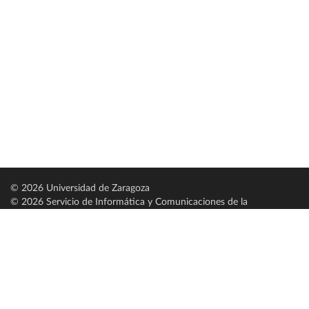
© 2026 Universidad de Zaragoza
© 2026 Servicio de Informática y Comunicaciones de la
Universidad de Zaragoza (
SICUZ
)
Universidad de Zaragoza
C/ Pedro Cerbuna, 12
ES-50009 Zaragoza
España / Spain
Tel: +34 976761000
ciu@unizar.es