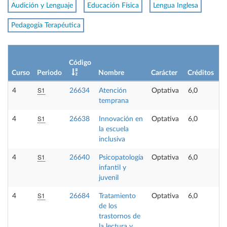
Audición y Lenguaje
Educación Física
Lengua Inglesa
Pedagogía Terapéutica
Código
Curso
Periodo
Nombre
Carácter
Créditos
S1
4
26634
Atención
Optativa
6,0
temprana
S1
4
26638
Innovación en
Optativa
6,0
la escuela
inclusiva
S1
4
26640
Psicopatología
Optativa
6,0
infantil y
juvenil
S1
4
26684
Tratamiento
Optativa
6,0
de los
trastornos de
la lectura y