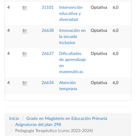
S1
4
31101
Intervención
Optativa
6,0
educativa y
diversidad
S1
4
26638
Innovación en
Optativa
6,0
la escuela
inclusiva
S1
4
26637
Dificultades
Optativa
6,0
de aprendizaje
en
matemáticas
S1
4
26634
Atención
Optativa
6,0
temprana
Inicio
Grado en Magisterio en Educación Primaria
Asignaturas del plan 298
Pedagogía Terapéutica (curso 2023-2024)