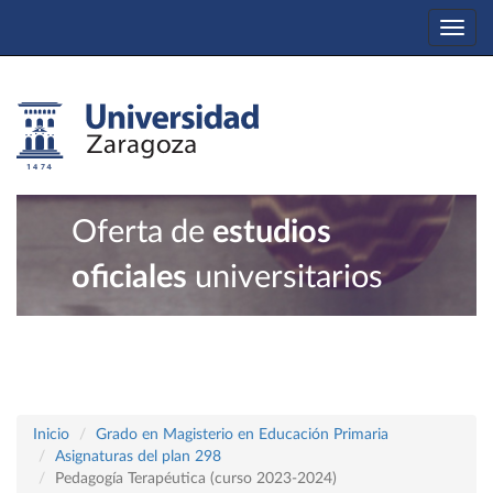
Togg
navi
Oferta de
estudios
oficiales
universitarios
Inicio
Grado en Magisterio en Educación Primaria
Asignaturas del plan 298
Pedagogía Terapéutica (curso 2023-2024)