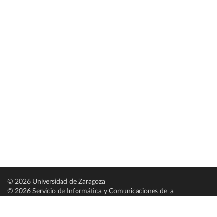
© 2026 Universidad de Zaragoza
© 2026 Servicio de Informática y Comunicaciones de la
Universidad de Zaragoza (
SICUZ
)
Universidad de Zaragoza