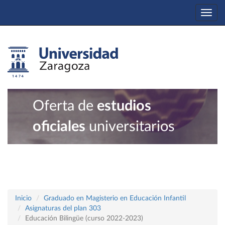
Togg
navi
Oferta de
estudios
oficiales
universitarios
Inicio
Graduado en Magisterio en Educación Infantil
Asignaturas del plan 303
Educación Bilingüe (curso 2022-2023)