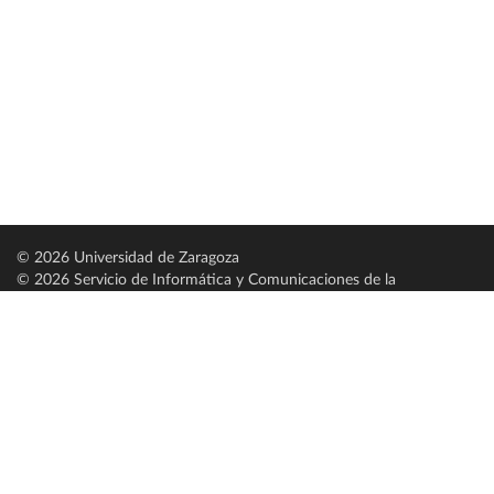
© 2026 Universidad de Zaragoza
© 2026 Servicio de Informática y Comunicaciones de la
Universidad de Zaragoza (
SICUZ
)
Universidad de Zaragoza
C/ Pedro Cerbuna, 12
ES-50009 Zaragoza
España / Spain
Tel: +34 976761000
ciu@unizar.es
Q-5018001-G