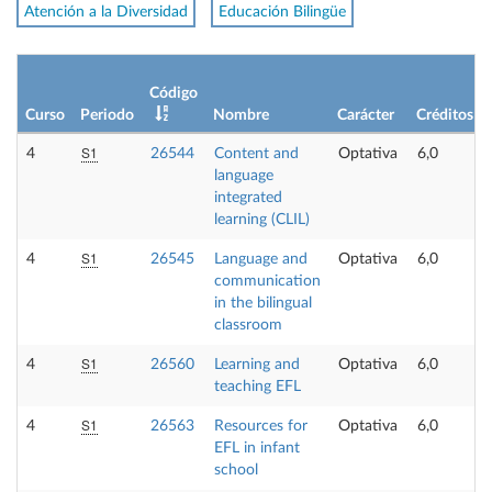
Atención a la Diversidad
Educación Bilingüe
Código
Curso
Periodo
Nombre
Carácter
Créditos
S1
4
26544
Content and
Optativa
6,0
language
integrated
learning (CLIL)
S1
4
26545
Language and
Optativa
6,0
communication
in the bilingual
classroom
S1
4
26560
Learning and
Optativa
6,0
teaching EFL
S1
4
26563
Resources for
Optativa
6,0
EFL in infant
school