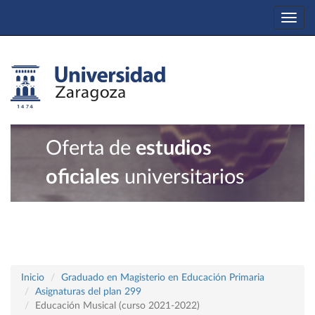
Togg
navi
Oferta de
estudios
oficiales
universitarios
Inicio
Graduado en Magisterio en Educación Primaria
Asignaturas del plan 299
Educación Musical (curso 2021-2022)