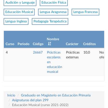
Audición y Lenguaje
Educación Física
Educación Musical
Lengua Aragonesa
Lengua Francesa
Lengua Inglesa
Pedagogía Terapéutica
Nombre
Curso
Periodo
Código
Carácter
Créditos
4
26667
Prácticas
Prácticas
10,0
No
escolares
externas
ofert
en
educación
musical
Inicio
Graduado en Magisterio en Educación Primaria
Asignaturas del plan 299
Educación Musical (curso 2021-2022)