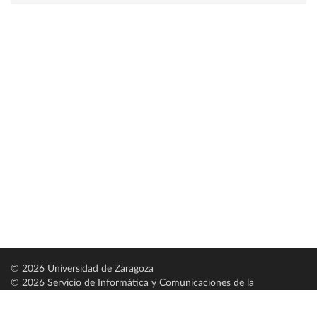
© 2026 Universidad de Zaragoza
© 2026 Servicio de Informática y Comunicaciones de la
Universidad de Zaragoza (
SICUZ
)
Universidad de Zaragoza