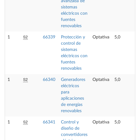
avanzada de
sistemas
eléctricos con
fuentes
renovables
S2
1
66339
Protección y
Optativa
5,0
control de
sistemas
eléctricos con
fuentes
renovables
S2
1
66340
Generadores
Optativa
5,0
eléctricos
para
aplicaciones
de energías
renovables
S2
1
66341
Control y
Optativa
5,0
diseño de
convertidores