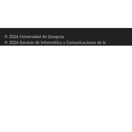
© 2026 Universidad de Zaragoza
© 2026 Servicio de Informática y Comunicaciones de la
Universidad de Zaragoza (
SICUZ
)
Universidad de Zaragoza
C/ Pedro Cerbuna, 12
ES-50009 Zaragoza
España / Spain
Tel: +34 976761000
ciu@unizar.es
Q-5018001-G
Servido por nodo: estudios
Aviso legal
|
Condiciones generales de uso
|
Política de privacidad