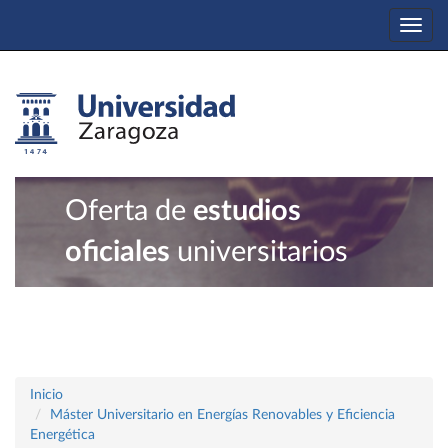
Togg
navi
Oferta de
estudios
oficiales
universitarios
Inicio
Máster Universitario en Energías Renovables y Eficiencia
Energética