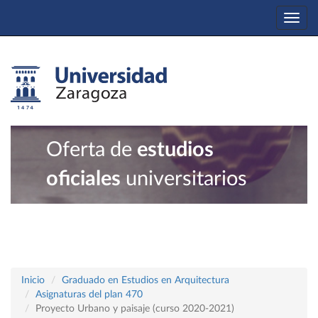
Togg
navi
Oferta de
estudios
oficiales
universitarios
Inicio
Graduado en Estudios en Arquitectura
Asignaturas del plan 470
Proyecto Urbano y paisaje (curso 2020-2021)