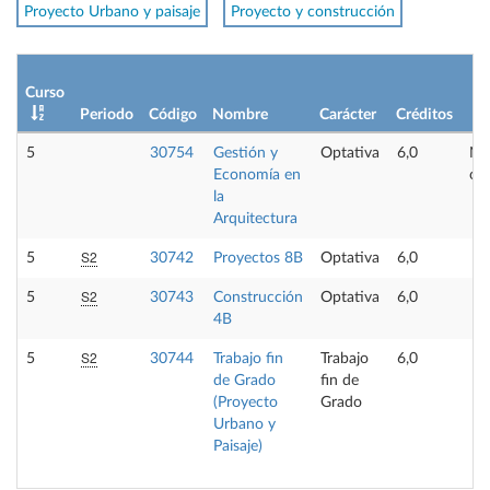
Proyecto Urbano y paisaje
Proyecto y construcción
Curso
Periodo
Código
Nombre
Carácter
Créditos
5
30754
Gestión y
Optativa
6,0
No
Economía en
of
la
Arquitectura
S2
5
30742
Proyectos 8B
Optativa
6,0
S2
5
30743
Construcción
Optativa
6,0
4B
S2
5
30744
Trabajo fin
Trabajo
6,0
de Grado
fin de
(Proyecto
Grado
Urbano y
Paisaje)