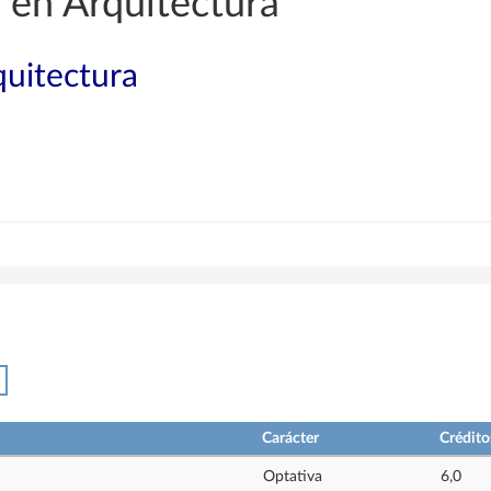
 en Arquitectura
quitectura
Carácter
Crédito
Optativa
6,0