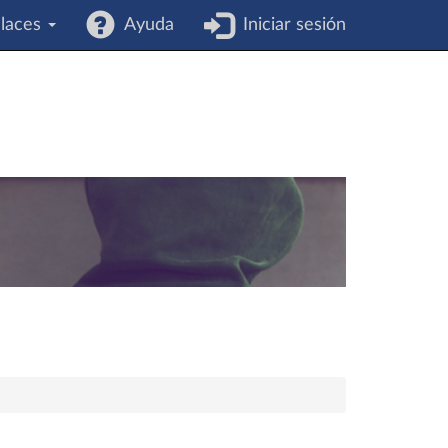
laces
Ayuda
Iniciar sesión