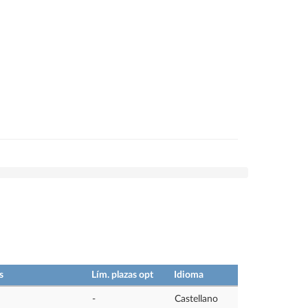
s
Lím. plazas opt
Idioma
-
Castellano