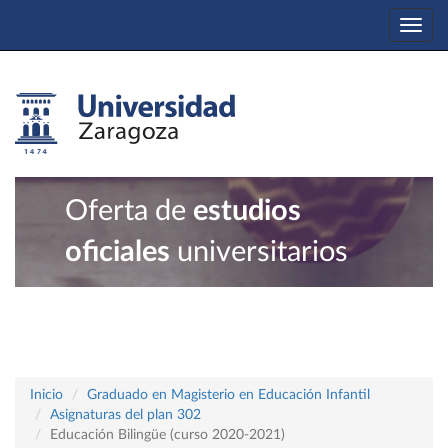
Togg
navi
Oferta de
estudios
oficiales
universitarios
Inicio
Graduado en Magisterio en Educación Infantil
Asignaturas del plan 302
Educación Bilingüe (curso 2020-2021)