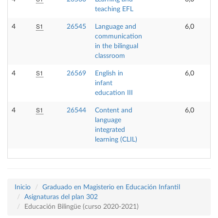
teaching EFL
S1
4
26545
Language and
6,0
communication
in the bilingual
classroom
S1
4
26569
English in
6,0
infant
education III
S1
4
26544
Content and
6,0
language
integrated
learning (CLIL)
Inicio
Graduado en Magisterio en Educación Infantil
Asignaturas del plan 302
Educación Bilingüe (curso 2020-2021)