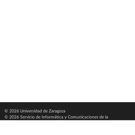
© 2026 Universidad de Zaragoza
© 2026 Servicio de Informática y Comunicaciones de la
Universidad de Zaragoza (
SICUZ
)
Universidad de Zaragoza