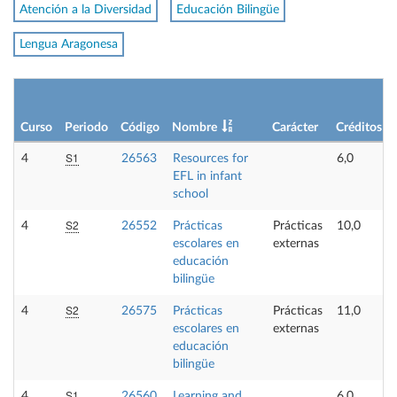
Atención a la Diversidad
Educación Bilingüe
Lengua Aragonesa
Curso
Periodo
Código
Nombre
Carácter
Créditos
S1
4
26563
Resources for
6,0
EFL in infant
school
S2
4
26552
Prácticas
Prácticas
10,0
escolares en
externas
educación
bilingüe
S2
4
26575
Prácticas
Prácticas
11,0
escolares en
externas
educación
bilingüe
S1
4
26560
Learning and
6,0