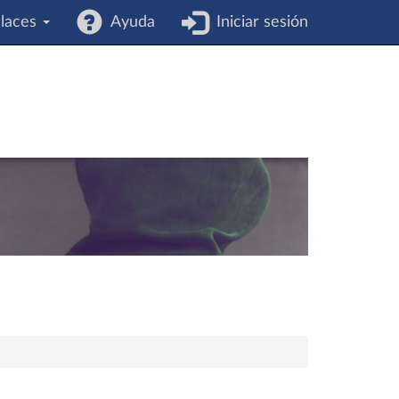
laces
Ayuda
Iniciar sesión