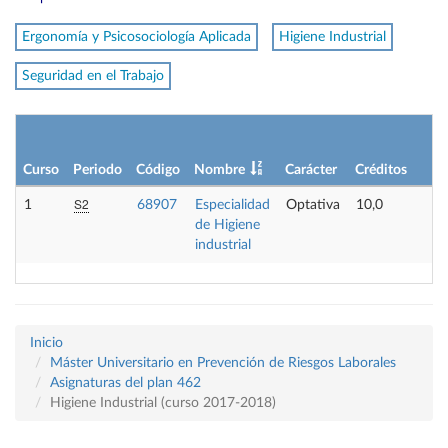
Ergonomía y Psicosociología Aplicada
Higiene Industrial
Seguridad en el Trabajo
L
p
Curso
Periodo
Código
Nombre
Carácter
Créditos
o
S2
1
68907
Especialidad
Optativa
10,0
-
de Higiene
industrial
Inicio
Máster Universitario en Prevención de Riesgos Laborales
Asignaturas del plan 462
Higiene Industrial (curso 2017-2018)