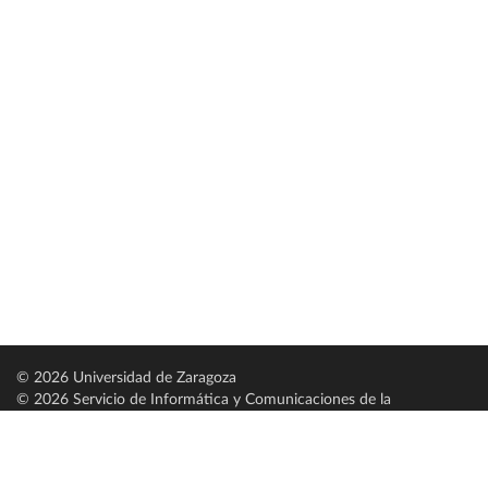
© 2026 Universidad de Zaragoza
© 2026 Servicio de Informática y Comunicaciones de la
Universidad de Zaragoza (
SICUZ
)
Universidad de Zaragoza
C/ Pedro Cerbuna, 12
ES-50009 Zaragoza