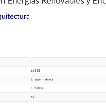
en Energías Renovables y Efic
quitectura
1
66382
Energy markets
Optativa
6,0