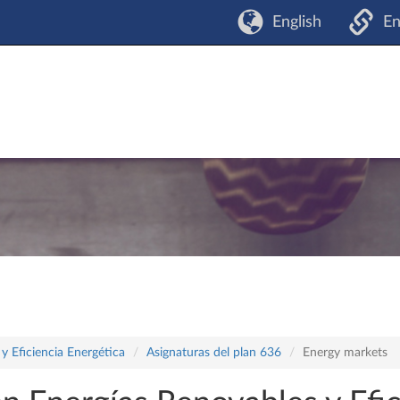
English
En
y Eficiencia Energética
Asignaturas del plan 636
Energy markets