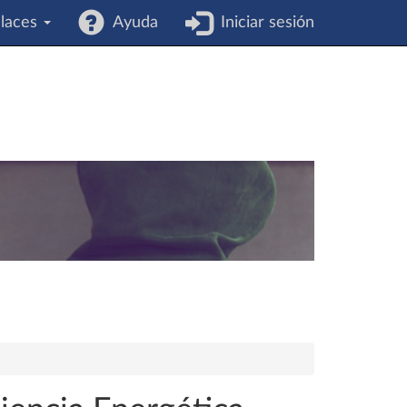
laces
Ayuda
Iniciar sesión