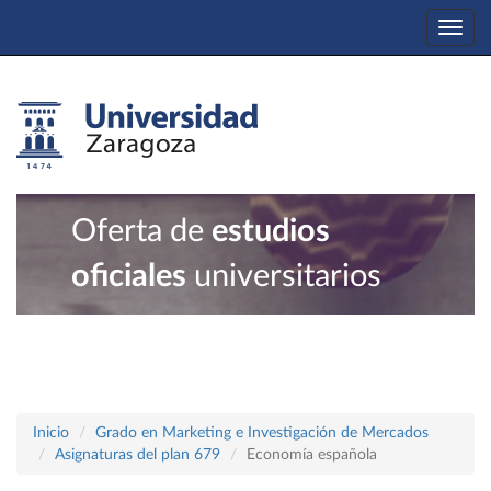
Togg
navi
Oferta de
estudios
oficiales
universitarios
Inicio
Grado en Marketing e Investigación de Mercados
Asignaturas del plan 679
Economía española