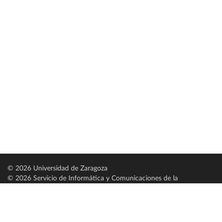
© 2026 Universidad de Zaragoza
© 2026 Servicio de Informática y Comunicaciones de la
Universidad de Zaragoza (
SICUZ
)
Universidad de Zaragoza
C/ Pedro Cerbuna, 12
ES-50009 Zaragoza