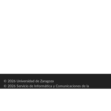
© 2026 Universidad de Zaragoza
© 2026 Servicio de Informática y Comunicaciones de la
Universidad de Zaragoza (
SICUZ
)
Universidad de Zaragoza
C/ Pedro Cerbuna, 12
ES-50009 Zaragoza