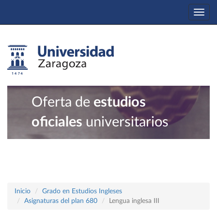
Togg
navi
Oferta de
estudios
oficiales
universitarios
Inicio
Grado en Estudios Ingleses
Asignaturas del plan 680
Lengua inglesa III