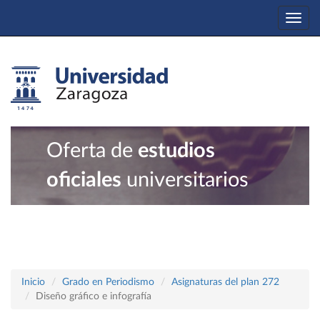
Togg
navi
Oferta de
estudios
oficiales
universitarios
Inicio
Grado en Periodismo
Asignaturas del plan 272
Diseño gráfico e infografía