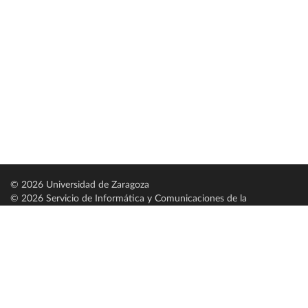
© 2026 Universidad de Zaragoza
© 2026 Servicio de Informática y Comunicaciones de la
Universidad de Zaragoza (
SICUZ
)
Universidad de Zaragoza
C/ Pedro Cerbuna, 12
ES-50009 Zaragoza
España / Spain
Tel: +34 976761000
ciu@unizar.es