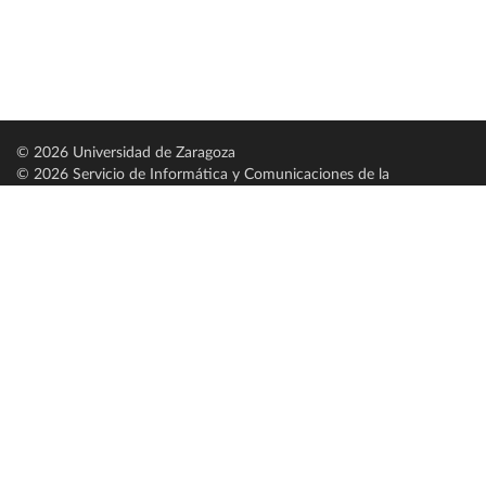
© 2026 Universidad de Zaragoza
© 2026 Servicio de Informática y Comunicaciones de la
Universidad de Zaragoza (
SICUZ
)
Universidad de Zaragoza
C/ Pedro Cerbuna, 12
ES-50009 Zaragoza
España / Spain
Tel: +34 976761000
ciu@unizar.es
Q-5018001-G
Servido por nodo: estudios