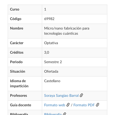
Curso
1
Código
69982
Nombre
Micro/nano fabricación para
tecnologías cuánticas
Carácter
Optativa
Créditos
3,0
Periodo
Semestre 2
Situación
Ofertada
Idioma de
Castellano
impartición
Profesores
Soraya Sangiao Barral
Guía docente
Formato web
/
Formato PDF
Bibliografía
Bibliografía