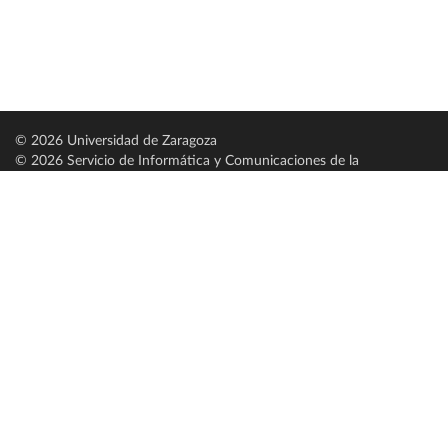
© 2026 Universidad de Zaragoza
© 2026 Servicio de Informática y Comunicaciones de la
Universidad de Zaragoza (
SICUZ
)
Universidad de Zaragoza
C/ Pedro Cerbuna, 12
ES-50009 Zaragoza
España / Spain
Tel: +34 976761000
ciu@unizar.es
Q-5018001-G
Servido por nodo: estudios