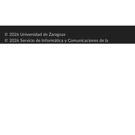
© 2026 Universidad de Zaragoza
© 2026 Servicio de Informática y Comunicaciones de la
Universidad de Zaragoza (
SICUZ
)
Universidad de Zaragoza
C/ Pedro Cerbuna, 12
ES-50009 Zaragoza
España / Spain
Tel: +34 976761000
ciu@unizar.es
Q-5018001-G
Servido por nodo: estudios
Aviso legal
|
Condiciones generales de uso
|
Política de privacidad