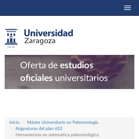
Togg
navi
Oferta de
estudios
oficiales
universitarios
Inicio
Máster Universitario en Paleontología
Asignaturas del plan 652
Herramientas en sistemática paleontológica