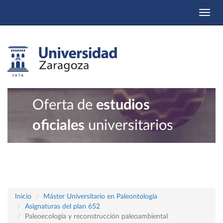
Togg
navi
Oferta de
estudios
oficiales
universitarios
Inicio
Máster Universitario en Paleontología
Asignaturas del plan 652
Paleoecología y reconstrucción paleoambiental