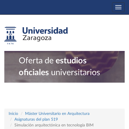
Togg
navi
Oferta de
estudios
oficiales
universitarios
Inicio
Máster Universitario en Arquitectura
Asignaturas del plan 519
Simulación arquitectónica en tecnología BIM