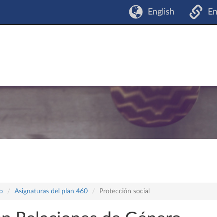
English
En
o
Asignaturas del plan 460
Protección social