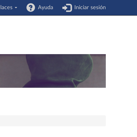
laces
Ayuda
Iniciar sesión