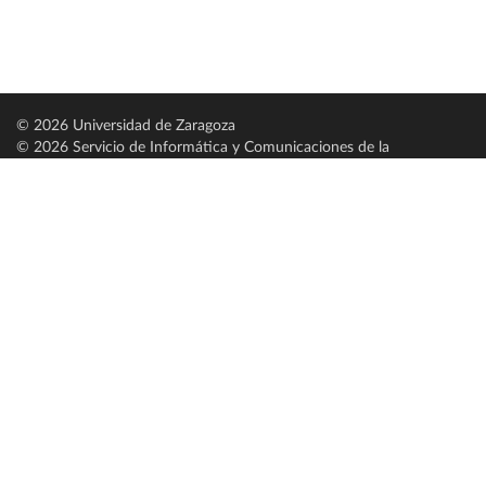
© 2026 Universidad de Zaragoza
© 2026 Servicio de Informática y Comunicaciones de la
Universidad de Zaragoza (
SICUZ
)
Universidad de Zaragoza
C/ Pedro Cerbuna, 12
ES-50009 Zaragoza
España / Spain
Tel: +34 976761000
ciu@unizar.es
Q-5018001-G
Servido por nodo: estudios
Aviso legal
|
Condiciones generales de uso
|
Política de privacidad