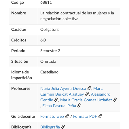
Código
68811
Nombre
La relación contractual de las mujeres y la
negociación colectiva
Carácter
Obligatoria
Créditos
6,0
Periodo
Semestre 2
Situación
Ofertada
Idioma de
Castellano
impartición
Profesores
Nuria Julia Ayerra Duesca
,
María
Carmen Bericat Alastuey
,
Alessandro
Gentile
,
María Gracia Gómez Urdañez
,
Elena Pascual Peña
Guía docente
Formato web
/
Formato PDF
Bibliografía
Bibliografía