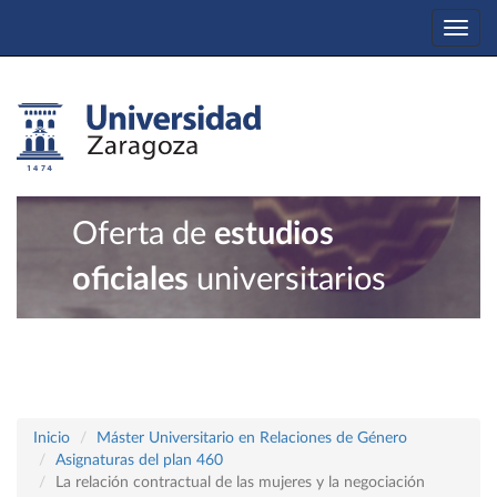
Togg
navi
Oferta de
estudios
oficiales
universitarios
Inicio
Máster Universitario en Relaciones de Género
Asignaturas del plan 460
La relación contractual de las mujeres y la negociación