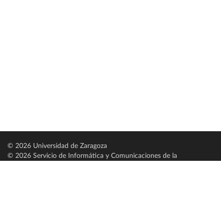
© 2026 Universidad de Zaragoza
© 2026 Servicio de Informática y Comunicaciones de la
Universidad de Zaragoza (
SICUZ
)
Universidad de Zaragoza
C/ Pedro Cerbuna, 12
ES-50009 Zaragoza
España / Spain
Tel: +34 976761000