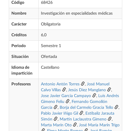
Código
68426
Nombre
Investigación en especialidades médicas
Carácter
Obligatoria
Créditos
6,0
Periodo
Semestre 1
Situación
Ofertada
Idioma de
Castellano
impartición
Profesores
Antonio Antón Torres
,
José Manuel
Calvo Villas
,
Jesús Diez Manglano
,
Jose Javier Garcia Campayo
,
Luis Andrés
Gimeno Feliu
,
Fernando Gomollón
García
,
Borja del Carmelo Gracia Tello
,
Pablo Javier Iñigo Gil
,
Estíbaliz Jarauta
Simón
,
Martín Laclaustra Gimeno
,
Marta Marín Oto
,
José María Marín Trigo