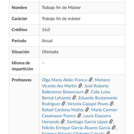
Nombre
Trabajo fin de Máster
Carácter
Trabajo fin de máster
Créditos
16,0
Periodo
Anual
Situación
Ofertada
Idioma de
—
impartición
Profesores
Olga María Abián Franco
,
Mariano
Vicente Ara Martín
,
José Roberto
Ballesteros Betancourt
,
Celia Luisa
Bernal Lafuente
,
Eduardo Bustamante
Rodríguez
,
Victoria Capapé Poves
,
Rafael Cardona Malfey
,
María Carmen
Casamayor Franco
,
Laura Ezquerra
Herrando
,
Santiago García López
,
Felicito Enrique García-Álvarez García
,