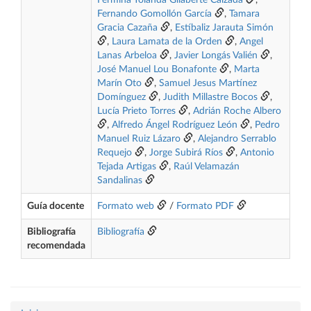
Fermina Yolanda Gilaberte Calzada
,
Fernando Gomollón García
,
Tamara
Gracia Cazaña
,
Estíbaliz Jarauta Simón
,
Laura Lamata de la Orden
,
Angel
Lanas Arbeloa
,
Javier Longás Valién
,
José Manuel Lou Bonafonte
,
Marta
Marín Oto
,
Samuel Jesus Martínez
Domínguez
,
Judith Millastre Bocos
,
Lucía Prieto Torres
,
Adrián Roche Albero
,
Alfredo Ángel Rodríguez León
,
Pedro
Manuel Ruiz Lázaro
,
Alejandro Serrablo
Requejo
,
Jorge Subirá Ríos
,
Antonio
Tejada Artigas
,
Raúl Velamazán
Sandalinas
Guía docente
Formato web
/
Formato PDF
Bibliografía
Bibliografía
recomendada