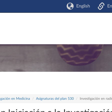
English
En
tigación en Medicina
Asignaturas del plan 530
Investigación en radi