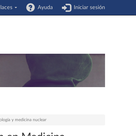
laces
Ayuda
Iniciar sesión
ología y medicina nuclear