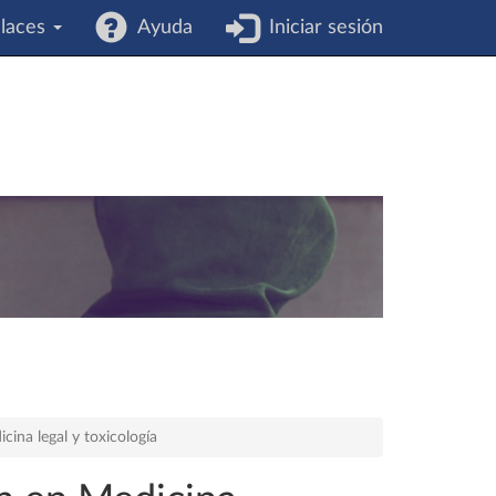
laces
Ayuda
Iniciar sesión
cina legal y toxicología