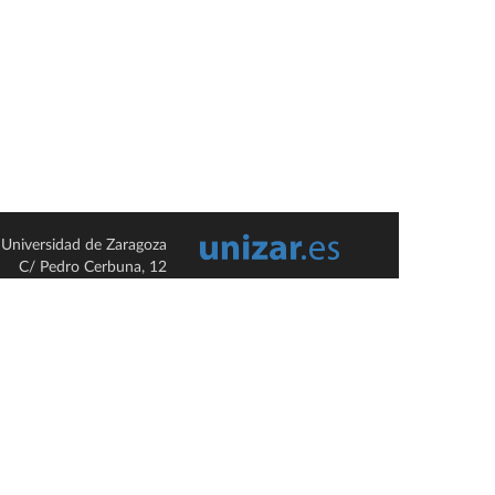
Universidad de Zaragoza
C/ Pedro Cerbuna, 12
ES-50009 Zaragoza
España / Spain
Tel: +34 976761000
ciu@unizar.es
Q-5018001-G