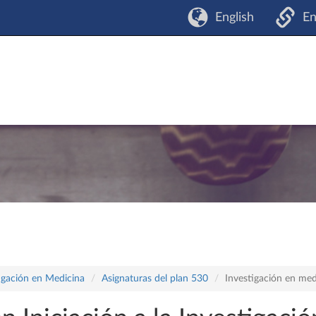
English
En
tigación en Medicina
Asignaturas del plan 530
Investigación en medi