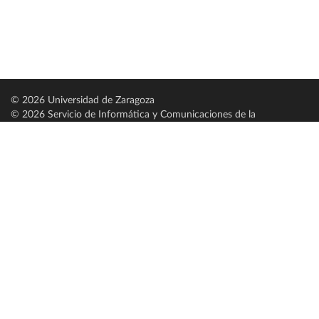
© 2026 Universidad de Zaragoza
© 2026 Servicio de Informática y Comunicaciones de la
Universidad de Zaragoza (
SICUZ
)
Universidad de Zaragoza
C/ Pedro Cerbuna, 12
ES-50009 Zaragoza
España / Spain
Tel: +34 976761000
ciu@unizar.es
Q-5018001-G
Servido por nodo: estudios