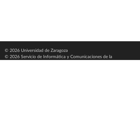
© 2026 Universidad de Zaragoza
© 2026 Servicio de Informática y Comunicaciones de la
Universidad de Zaragoza (
SICUZ
)
Universidad de Zaragoza
C/ Pedro Cerbuna, 12
ES-50009 Zaragoza
España / Spain
Tel: +34 976761000
ciu@unizar.es
Q-5018001-G
Servido por nodo: estudios