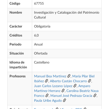
Código
67755
Nombre
Investigación y Catalogación del Patrimonio
Cultural
Carácter
Obligatoria
Créditos
6,0
Periodo
Anual
Situación
Ofertada
Idioma de
Castellano
impartición
Profesores
Manuel Bea Martínez
,
María Pilar Biel
Ibáñez
,
Alberto Castán Chocarro
,
Juan Carlos Lozano López
,
Amparo
Martínez Herranz
,
Carolina Beatriz Naya
Franco
,
Manuel José Pedraza Gracia
,
Paula Uribe Agudo