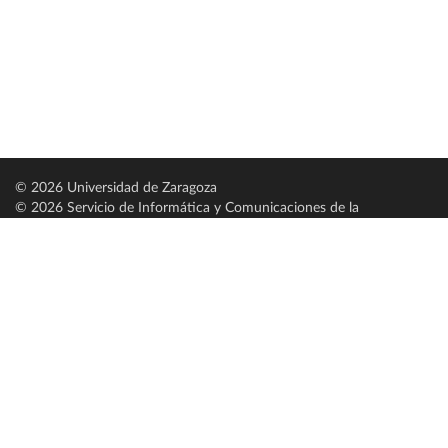
© 2026 Universidad de Zaragoza
© 2026 Servicio de Informática y Comunicaciones de la
Universidad de Zaragoza (
SICUZ
)
Universidad de Zaragoza
C/ Pedro Cerbuna, 12
ES-50009 Zaragoza
España / Spain
Tel: +34 976761000
ciu@unizar.es
Q-5018001-G