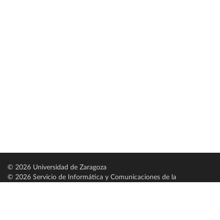
© 2026 Universidad de Zaragoza
© 2026 Servicio de Informática y Comunicaciones de la
Universidad de Zaragoza (
SICUZ
)
Universidad de Zaragoza
C/ Pedro Cerbuna, 12
ES-50009 Zaragoza