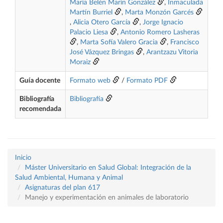
María Belén Marín González
,
Inmaculada
Martín Burriel
,
Marta Monzón Garcés
,
Alicia Otero García
,
Jorge Ignacio
Palacio Liesa
,
Antonio Romero Lasheras
,
Marta Sofía Valero Gracia
,
Francisco
José Vázquez Bringas
,
Arantzazu Vitoria
Moraiz
Guía docente
Formato web
/
Formato PDF
Bibliografía
Bibliografía
recomendada
Inicio
Máster Universitario en Salud Global: Integración de la
Salud Ambiental, Humana y Animal
Asignaturas del plan 617
Manejo y experimentación en animales de laboratorio