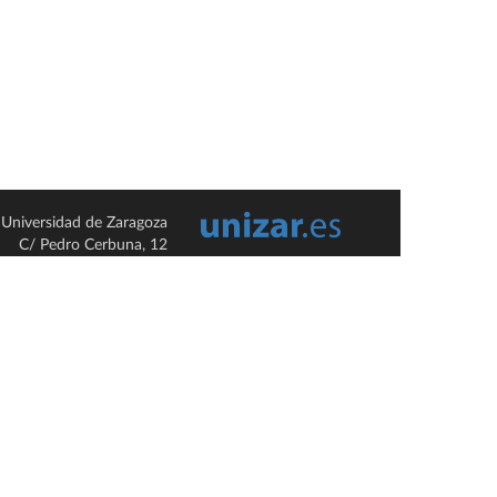
Universidad de Zaragoza
C/ Pedro Cerbuna, 12
ES-50009 Zaragoza
España / Spain
Tel: +34 976761000
ciu@unizar.es
Q-5018001-G
so legal
|
Condiciones generales de uso
|
Política de privacidad