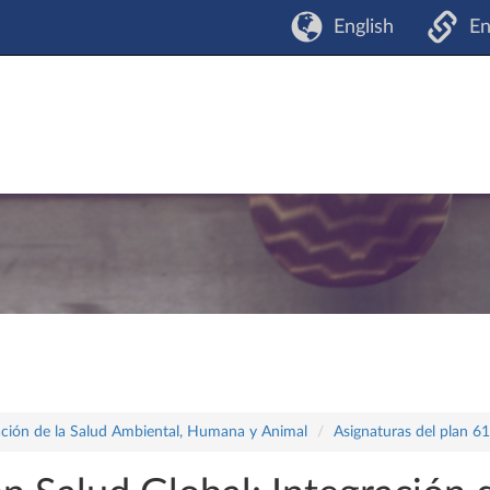
English
En
ración de la Salud Ambiental, Humana y Animal
Asignaturas del plan 6