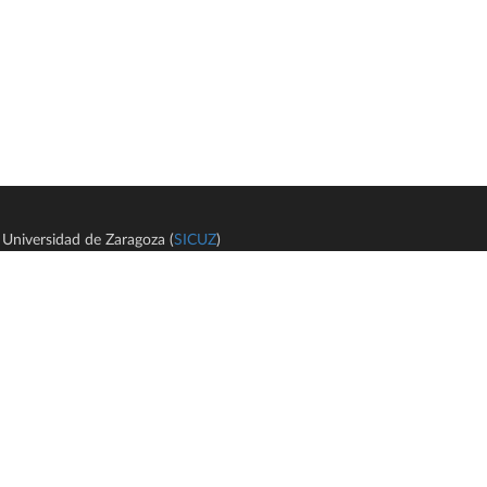
Universidad de Zaragoza (
SICUZ
)
Avi